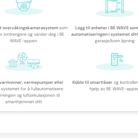
et overvåkingskamerasystem
som
Legg til enheter i BE WAVE som
 inntrengere og varsler deg i BE
automatiseringen i systemet dit
WAVE-appen
garasje/bom åpning
l varmovner, varmepumper eller
Koble til smartlåser
og kontrolle
l systemet for å fullautomatisere
hjelp av BE WAVE-appe
mingen og luftsirkulasjonen til
smarthjemmet ditt