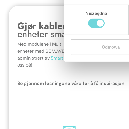
Wybór
Multi E
Niezbędne
zgody
Gjør kablede
Størrel
126 x 1
enheter smarte
Spen
Med modulene i Multi Extender-serien kan du komm
Odmowa
12 
enheter med BE WAVE, og skape et sømløst fungere
administrert av
Smart HUB
.
Integrasjon av smarte h
Utgan
oss på!
Re
Ve
Se gjennom løsningene våre for å få inspirasjon
20
Kaps
Sabotasjeb