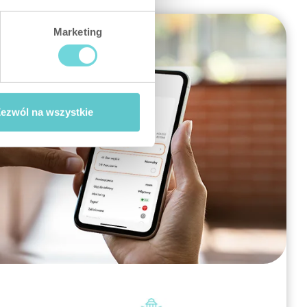
i Extender
Marketing
lse (mm)
41 x 13
nning
ezwól na wszystkie
 V DC
gstype
trøm OC
ekt
0 g
sling
beskyttelse