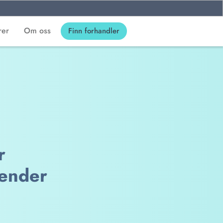
rer
Om oss
Finn forhandler
r
tender