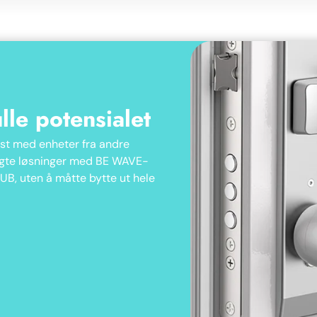
lle potensialet
øst med enheter fra andre
valgte løsninger med BE WAVE-
UB, uten å måtte bytte ut hele