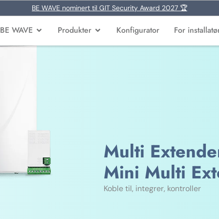
BE WAVE nominert til GIT Security Award 2027 🏆
BE WAVE
Produkter
Konfigurator
For installatø
Multi Extende
Mini Multi Ex
Koble til, integrer, kontroller