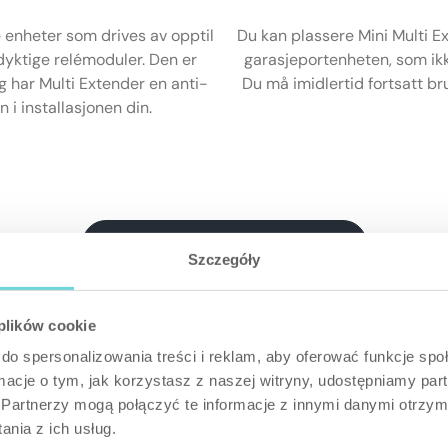
 enheter som drives av opptil
Du kan plassere Mini Multi Ex
dyktige relémoduler. Den er
garasjeportenheten, som ikk
legg har Multi Extender en anti-
Du må imidlertid fortsatt br
i installasjonen din.
Sammenlign modulene
Szczegóły
 plików cookie
do spersonalizowania treści i reklam, aby oferować funkcje sp
ormacje o tym, jak korzystasz z naszej witryny, udostępniamy p
Partnerzy mogą połączyć te informacje z innymi danymi otrzym
nia z ich usług.