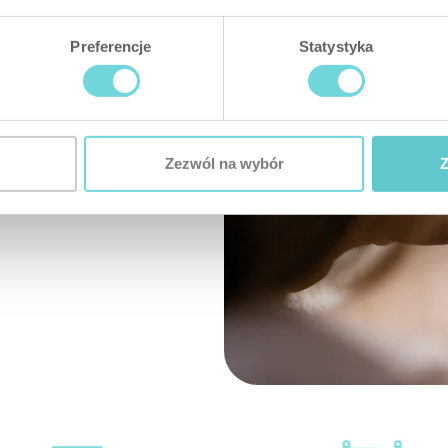
xtender
Mini Mult
Preferencje
Statystyka
se (mm)
Større
58 x 32
21 x 
ning
Spe
unisere mange kablede
Zezwól na wybór
Z
V DC
4-24
nde økosystem
jem
er det vi spesialiserer
gstype
Utgan
le
Svaks
kt
V
4 g
1
ling
Kap
eskyttelse
Sabotasje