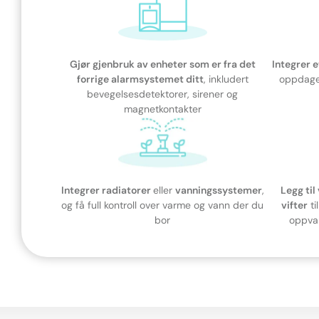
Gjør gjenbruk av enheter som er fra det
Integrer 
forrige alarmsystemet ditt
, inkludert
oppdager
bevegelsesdetektorer, sirener og
magnetkontakter
Integrer radiatorer
eller
vanningssystemer
,
Legg ti
og få full kontroll over varme og vann der du
vifter
ti
bor
oppvar