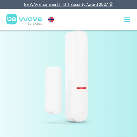
BE WAVE nominert til GIT Security Award 2027 🏆