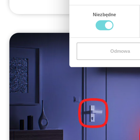
Wybór
Niezbędne
zgody
Odmowa