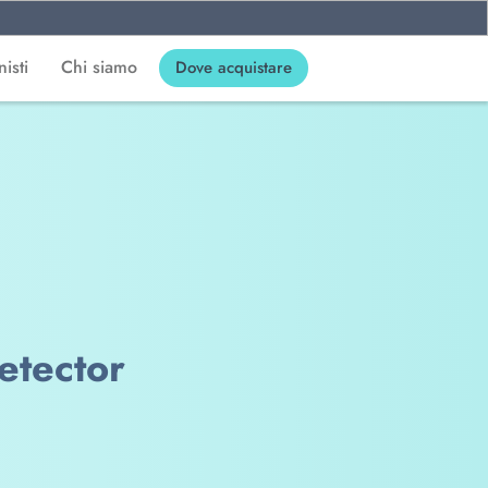
isti
Chi siamo
Dove acquistare
etector