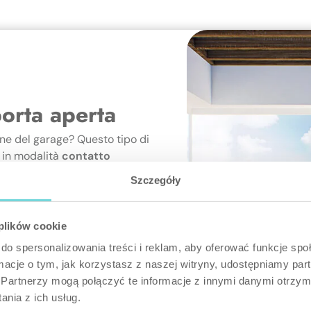
porta aperta
one del garage? Questo tipo di
 in modalità
contatto
Szczegóły
a di una porta o finestra attiverà
er funzioni di smart home: ad
 può disattivare
 plików cookie
 stesso modo, la luce
do spersonalizowania treści i reklam, aby oferować funkcje sp
 apri la porta per entrare in
ormacje o tym, jak korzystasz z naszej witryny, udostępniamy p
Partnerzy mogą połączyć te informacje z innymi danymi otrzym
nia z ich usług.