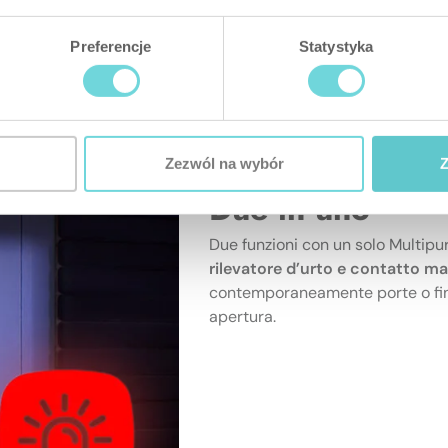
Preferencje
Statystyka
Zezwól na wybór
Z
Due in uno
Due funzioni con un solo Multipu
rilevatore d’urto e contatto m
contemporaneamente porte o finest
apertura.