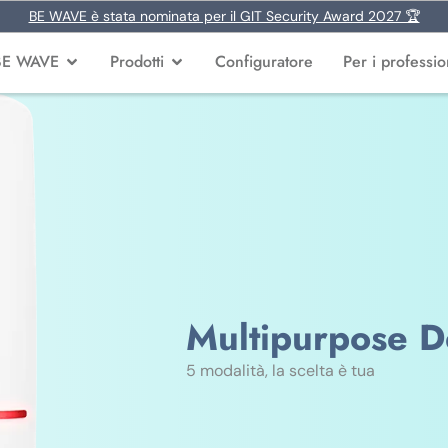
BE WAVE è stata nominata per il GIT Security Award 2027 🏆
BE WAVE
Prodotti
Configuratore
Per i profession
Multipurpose D
5 modalità, la scelta è tua