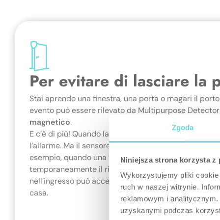
Per evitare di lasciare la 
Stai aprendo una finestra, una porta o magari il port
evento può essere rilevato da Multipurpose Detector
magnetico
.
Zgoda
E c’è di più! Quando la protezione è inserita, l’apertur
l’allarme. Ma il sensore può anche essere utilizzato p
esempio, quando una finestra è aperta, lo Smart HUB
Niniejsza strona korzysta z
temporaneamente il riscaldamento nella stanza. Allo
Wykorzystujemy pliki cookie 
nell’ingresso può accendersi automaticamente quando
ruch w naszej witrynie. Inf
casa.
reklamowym i analitycznym. 
uzyskanymi podczas korzysta