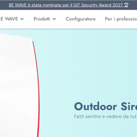
BE WAVE è stata nominata per il GIT Security Award 2027 🏆
BE WAVE
Prodotti
Configuratore
Per i profession
Outdoor Sir
Fatti sentire e vedere da tut