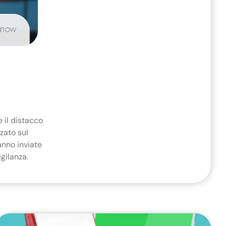
 il distacco
zato sul
anno inviate
igilanza.