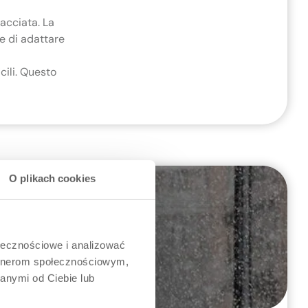
acciata. La
re di adattare
icili. Questo
O plikach cookies
ołecznościowe i analizować
artnerom społecznościowym,
anymi od Ciebie lub