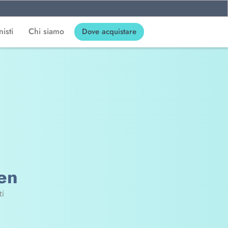
isti
Chi siamo
Dove acquistare
en
ti