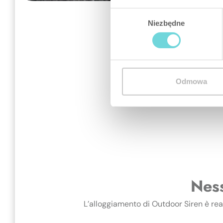
Wybór
Niezbędne
zgody
Odmowa
Ness
L’alloggiamento di Outdoor Siren è real