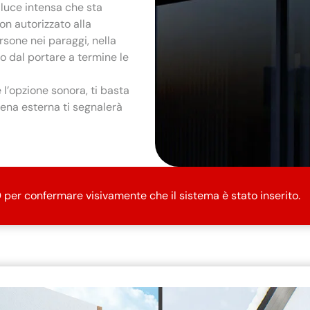
 luce intensa che sta
n autorizzato alla
ersone nei paraggi, nella
o dal portare a termine le
 l’opzione sonora, ti basta
irena esterna ti segnalerà
D per confermare visivamente che il sistema è stato inserito.