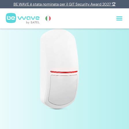
BE WAVE è stata nominata per il GIT Security Award 2027 🏆