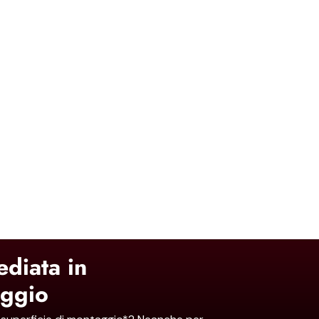
diata in
aggio