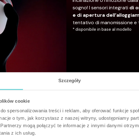
Inclinazione o rimozione dall
sogno! I sensori integrati
di 
e di apertura dell’alloggi
tentativo di manomissione e 
* disponibile in base al modello
Szczegóły
 plików cookie
do spersonalizowania treści i reklam, aby oferować funkcje sp
ormacje o tym, jak korzystasz z naszej witryny, udostępniamy p
Partnerzy mogą połączyć te informacje z innymi danymi otrzym
nia z ich usług.