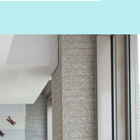
biente
iasi ambiente
a, si integrano
ssico.