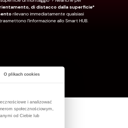
a superficie di montaggio*? Neanche per
orientamento, di distacco dalla superficie*
amento
rilevano immediatamente qualsiasi
trasmettono l’informazione allo Smart HUB.
O plikach cookies
ołecznościowe i analizować
artnerom społecznościowym,
anymi od Ciebie lub