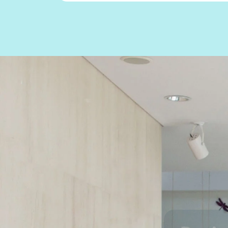
Desig
I rilevatori
grazie al loro
facil