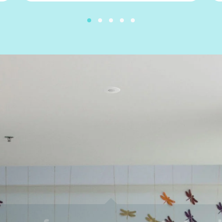
n perfetto per qualsiasi am
 a soffitto BE WAVE sono stati progettati per adattarsi a quals
 design versatile. Grazie alla loro struttura bianca e minimalist
mente in qualsiasi arredamento, da quello moderno a quello cla