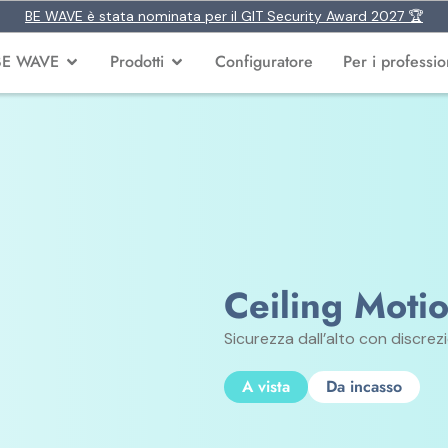
BE WAVE è stata nominata per il GIT Security Award 2027 🏆
BE WAVE
Prodotti
Configuratore
Per i profession
Ceiling Moti
Sicurezza dall’alto con discrez
A vista
Da incasso