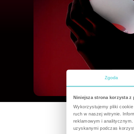
Zgoda
Niniejsza strona korzysta z
Wykorzystujemy pliki cookie 
ruch w naszej witrynie. Inf
reklamowym i analitycznym. 
uzyskanymi podczas korzysta