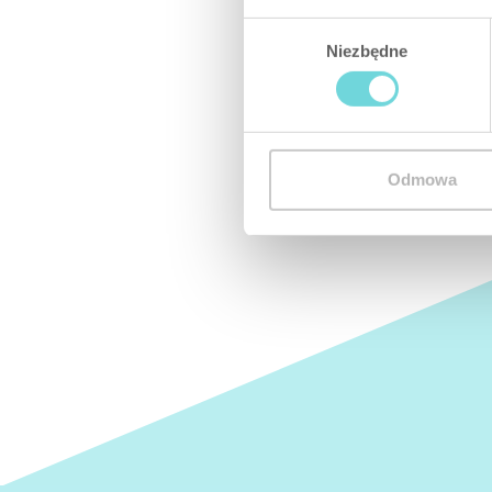
Wybór
Niezbędne
zgody
Odmowa