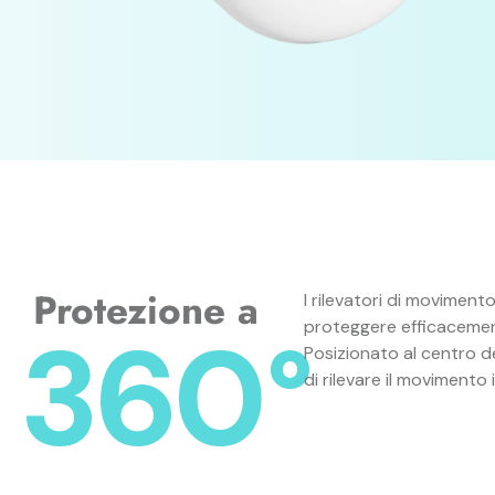
Protezione a
I rilevatori di movimen
360
proteggere efficacemen
Posizionato al centro del
di rilevare il moviment