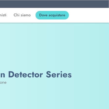
isti
Chi siamo
Dove acquistare
on Detector Series
ione