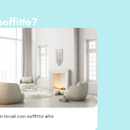
soffitto?
In locali con soffitto alto
In ambien