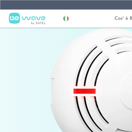
Cos' è 