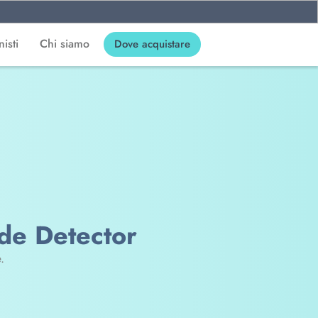
isti
Chi siamo
Dove acquistare
de Detector
.