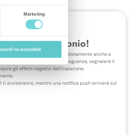
Marketing
ssido di carbonio!
ezwól na wszystkie
dispositivo che reagisce immediatamente anche a
o di carbonio nell’aria. Di conseguenza, segnalerà il
pire gli effetti negativi dell’inalazione,
mente.
 ti avviseranno, mentre una notifica push arriverà sul