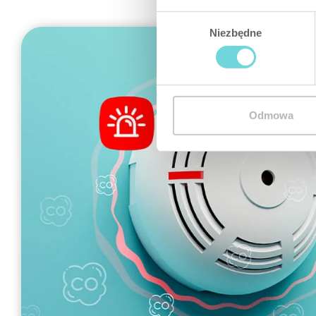
Wybór
Niezbędne
zgody
Odmowa