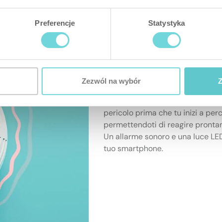
Preferencje
Statystyka
PERICOLO! Mono
Zezwól na wybór
Z
Carbon Monoxide Detector è un 
basse concentrazioni di monossid
pericolo prima che tu inizi a perce
permettendoti di reagire pronta
Un allarme sonoro e una luce LED
tuo smartphone.