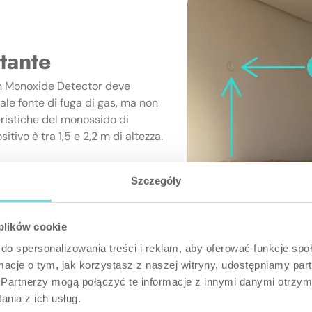
tante
on Monoxide Detector deve
ale fonte di fuga di gas, ma non
eristiche del monossido di
itivo è tra 1,5 e 2,2 m di altezza.
Szczegóły
 plików cookie
do spersonalizowania treści i reklam, aby oferować funkcje sp
ormacje o tym, jak korzystasz z naszej witryny, udostępniamy p
Partnerzy mogą połączyć te informacje z innymi danymi otrzym
nia z ich usług.