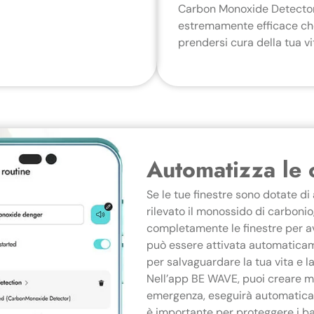
Carbon Monoxide Detector 
estremamente efficace che u
prendersi cura della tua vi
Automatizza le 
Se le tue finestre sono dotate d
rilevato il monossido di carbon
completamente le finestre per avvi
può essere attivata automaticame
per salvaguardare la tua vita e la
Nell’app BE WAVE, puoi creare m
emergenza, eseguirà automaticam
è importante per proteggere i ba