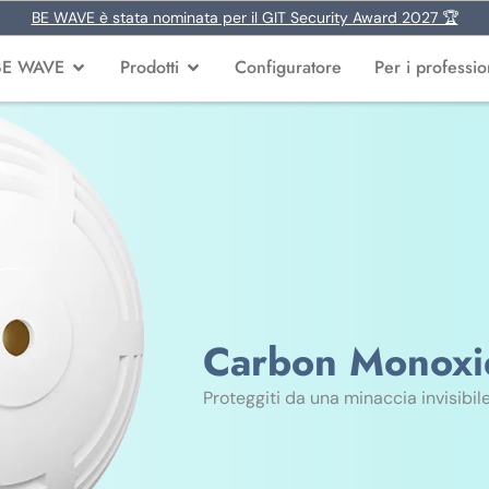
BE WAVE è stata nominata per il GIT Security Award 2027 🏆
BE WAVE
Prodotti
Configuratore
Per i profession
Carbon Monoxi
Proteggiti da una minaccia invisibile