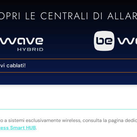
OPRI LE CENTRALI DI ALLA
vi cablati!
to a sistemi esclusivamente wireless, consulta la pagina dedic
eless Smart HUB
.