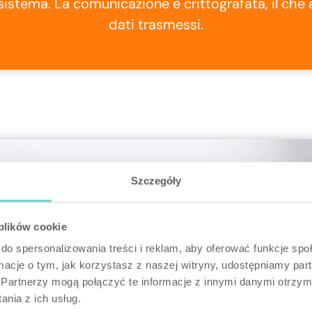
 sistema. La comunicazione è crittografata, il che
dati trasmessi.
Szczegóły
 plików cookie
o, nessun compromesso
do spersonalizowania treści i reklam, aby oferować funkcje sp
ormacje o tym, jak korzystasz z naszej witryny, udostępniamy p
Partnerzy mogą połączyć te informacje z innymi danymi otrzym
a diversa disposizione degli spazi e requisiti diversi di installa
nia z ich usług.
alle funzionalità che il sistema deve offrire.