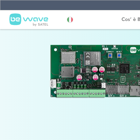
Cos' è 