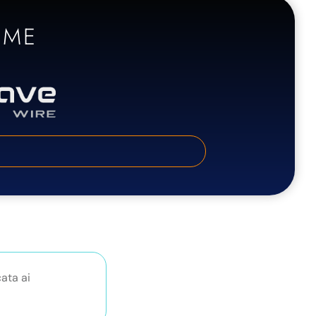
RME
ata ai