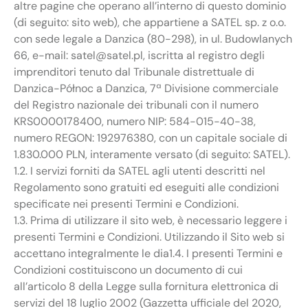
altre pagine che operano all’interno di questo dominio
(di seguito: sito web), che appartiene a SATEL sp. z o.o.
con sede legale a Danzica (80-298), in ul. Budowlanych
66, e-mail: satel@satel.pl, iscritta al registro degli
imprenditori tenuto dal Tribunale distrettuale di
Danzica-Północ a Danzica, 7ª Divisione commerciale
del Registro nazionale dei tribunali con il numero
KRS0000178400, numero NIP: 584-015-40-38,
numero REGON: 192976380, con un capitale sociale di
1.830.000 PLN, interamente versato (di seguito: SATEL).
1.2. I servizi forniti da SATEL agli utenti descritti nel
Regolamento sono gratuiti ed eseguiti alle condizioni
specificate nei presenti Termini e Condizioni.
1.3. Prima di utilizzare il sito web, è necessario leggere i
presenti Termini e Condizioni. Utilizzando il Sito web si
accettano integralmente le dia1.4. I presenti Termini e
Condizioni costituiscono un documento di cui
all’articolo 8 della Legge sulla fornitura elettronica di
servizi del 18 luglio 2002 (Gazzetta ufficiale del 2020,