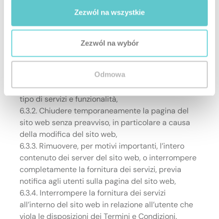
ragioni al di fuori del controllo di SATEL, potrebbero
Zezwól na wszystkie
verificarsi alcune interruzioni nel funzionamento della
pagina del sito web, di cui SATEL informerà gli utenti
nelle modalità a sua disposizione, in particolare
Zezwól na wybór
inserendo un messaggio nella pagina del sito web.
6.3. SATEL si riserva il diritto di:
Odmowa
6.3.1. Modificare le funzionalità e le capacità della
pagina del sito web, in particolare l’ambito e il
tipo di servizi e funzionalità,
6.3.2. Chiudere temporaneamente la pagina del
sito web senza preavviso, in particolare a causa
della modifica del sito web,
6.3.3. Rimuovere, per motivi importanti, l’intero
contenuto dei server del sito web, o interrompere
completamente la fornitura dei servizi, previa
notifica agli utenti sulla pagina del sito web,
6.3.4. Interrompere la fornitura dei servizi
all’interno del sito web in relazione all’utente che
viola le disposizioni dei Termini e Condizioni.