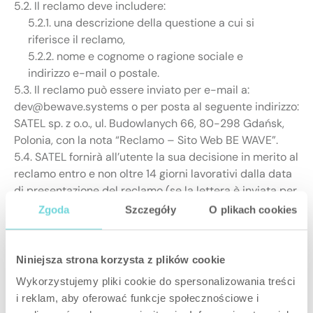
5.2. Il reclamo deve includere:
5.2.1. una descrizione della questione a cui si
riferisce il reclamo,
5.2.2. nome e cognome o ragione sociale e
indirizzo e-mail o postale.
5.3. Il reclamo può essere inviato per e-mail a:
dev@bewave.systems o per posta al seguente indirizzo:
SATEL sp. z o.o., ul. Budowlanych 66, 80-298 Gdańsk,
Polonia, con la nota “Reclamo – Sito Web BE WAVE”.
5.4. SATEL fornirà all’utente la sua decisione in merito al
reclamo entro e non oltre 14 giorni lavorativi dalla data
di presentazione del reclamo (se la lettera è inviata per
posta, prevarrà la data di ricezione e registrazione della
Zgoda
Szczegóły
O plikach cookies
lettera nel sistema di registrazione SATEL).
5.5. SATEL si riserva il diritto di estendere il periodo
specificato al punto 5.4 di non più di 14 giorni, se la
Niniejsza strona korzysta z plików cookie
verifica del reclamo richiede azioni e disposizioni
Wykorzystujemy pliki cookie do spersonalizowania treści
insolite e speciali, o incontra ostacoli non imputabili a
i reklam, aby oferować funkcje społecznościowe i
SATEL (guasti alle apparecchiature, guasti alla rete