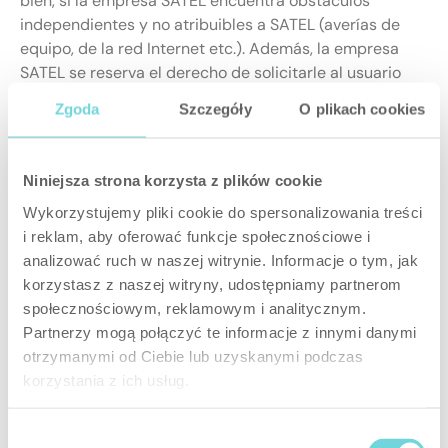
bien, si la empresa SATEL encuentra obstáculos
independientes y no atribuibles a SATEL (averías de
equipo, de la red Internet etc.). Además, la empresa
SATEL se reserva el derecho de solicitarle al usuario
unas explicaciones adicionales. El tiempo necesario
Zgoda
Szczegóły
O plikach cookies
para la presentación de las expliaciones por el Usuario
cada vez prolongará el plazo de contestación a la
reclamación.
Niniejsza strona korzysta z plików cookie
5.6. La contestación se enviará de la misma forma en la
Wykorzystujemy pliki cookie do spersonalizowania treści
cual se ha presentado la reclamación (es decir, a la
i reklam, aby oferować funkcje społecznościowe i
dirección de correo electrónico de la cual ha sido
analizować ruch w naszej witrynie. Informacje o tym, jak
enviada la reclamación, o bien, a la dirección de
korzystasz z naszej witryny, udostępniamy partnerom
correspondencia indicada en el escrito de
społecznościowym, reklamowym i analitycznym.
reclamación).
Partnerzy mogą połączyć te informacje z innymi danymi
otrzymanymi od Ciebie lub uzyskanymi podczas
6. Derechos y obligaciones de SATEL y
korzystania z ich usług.
de Usuario
6.1. La empresa SATEL se compromete a prestar los
Wybór
Sericios vía electrónica.