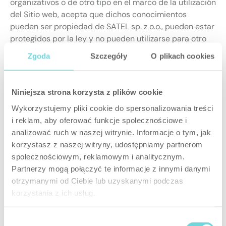
organizativos o de otro tipo en el marco de la utilización
del Sitio web, acepta que dichos conocimientos
pueden ser propiedad de SATEL sp. z o.o., pueden estar
protegidos por la ley y no pueden utilizarse para otro
fin que el indicado expresamente por SATEL sp. z o.o.,
Zgoda
Szczegóły
O plikach cookies
en particular, no pueden utilizarse de manera contraria
a la ley o al interés de SATEL sp. z o.o. protegido por la
ley.
Niniejsza strona korzysta z plików cookie
Los materiales facilitados por SATEL sp. z o.o. en el
Wykorzystujemy pliki cookie do spersonalizowania treści
marco del Sitio web son de carácter meramente
i reklam, aby oferować funkcje społecznościowe i
informativo y general y no deben constituir base para
analizować ruch w naszej witrynie. Informacje o tym, jak
el emprendimiento de cualquier acción o toma de
korzystasz z naszej witryny, udostępniamy partnerom
cualquier decisión relacionada con la protección de los
społecznościowym, reklamowym i analitycznym.
inmuebles y de los bienes. Dicha base debe ser un
Partnerzy mogą połączyć te informacje z innymi danymi
análisis realizado por un profesional debidamente
otrzymanymi od Ciebie lub uzyskanymi podczas
cualificado (por ejemplo, un instalador) que tenga en
korzystania z ich usług.
cuenta la situación real.
Algunos enlaces en el Sitio web pueden redireccionar a
recursos o sitios web de terceros que no están
Wybór