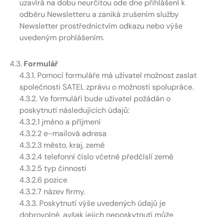
uzavírá na dobu neurčitou ode dne přihlášení k
odběru Newsletteru a zaniká zrušením služby
Newsletter prostřednictvím odkazu nebo výše
uvedeným prohlášením.
4.3.
Formulář
4.3.1. Pomocí formuláře má uživatel možnost zaslat
společnosti SATEL zprávu o možnosti spolupráce.
4.3.2. Ve formuláři bude uživatel požádán o
poskytnutí následujících údajů:
4.3.2.1 jméno a příjmení
4.3.2.2 e-mailová adresa
4.3.2.3 město, kraj, země
4.3.2.4 telefonní číslo včetně předčíslí země
4.3.2.5 typ činnosti
4.3.2.6 pozice
4.3.2.7 název firmy.
4.3.3. Poskytnutí výše uvedených údajů je
dobrovolné, avšak jejich neposkytnutí může