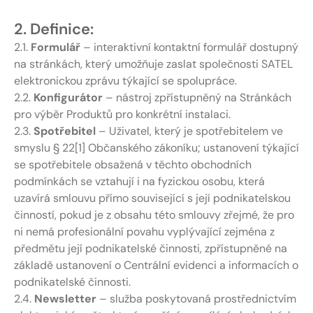
2. Definice:
2.1.
Formulář
– interaktivní kontaktní formulář dostupný
na stránkách, který umožňuje zaslat společnosti SATEL
elektronickou zprávu týkající se spolupráce.
2.2.
Konfigurátor
– nástroj zpřístupněný na Stránkách
pro výběr Produktů pro konkrétní instalaci.
2.3.
Spotřebitel
– Uživatel, který je spotřebitelem ve
smyslu § 22[1] Občanského zákoníku; ustanovení týkající
se spotřebitele obsažená v těchto obchodních
podmínkách se vztahují i na fyzickou osobu, která
uzavírá smlouvu přímo související s její podnikatelskou
činností, pokud je z obsahu této smlouvy zřejmé, že pro
ni nemá profesionální povahu vyplývající zejména z
předmětu její podnikatelské činnosti, zpřístupněné na
základě ustanovení o Centrální evidenci a informacích o
podnikatelské činnosti.
2.4.
Newsletter
– služba poskytovaná prostřednictvím