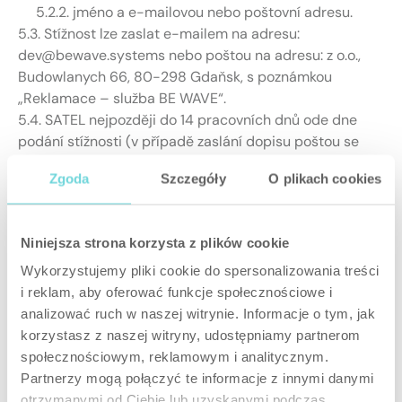
5.2.2. jméno a e-mailovou nebo poštovní adresu.
5.3. Stížnost lze zaslat e-mailem na adresu:
dev@bewave.systems nebo poštou na adresu: z o.o.,
Budowlanych 66, 80-298 Gdaňsk, s poznámkou
„Reklamace – služba BE WAVE“.
5.4. SATEL nejpozději do 14 pracovních dnů ode dne
podání stížnosti (v případě zaslání dopisu poštou se
bere v úvahu datum přijetí a zaevidování dopisu v
Zgoda
Szczegóły
O plikach cookies
registračním systému SATEL) sdělí Uživateli své
rozhodnutí o stížnosti.
5.5. Společnost SATEL si vyhrazuje právo prodloužit
Niniejsza strona korzysta z plików cookie
lhůtu uvedenou v bodě 5.4. – maximálně o 14 dní – v
případě, že prošetření stížnosti vyžaduje netypické,
Wykorzystujemy pliki cookie do spersonalizowania treści
zvláštní úkony a opatření nebo narazí na překážky, které
i reklam, aby oferować funkcje społecznościowe i
SATEL nezavinil (poruchy zařízení, internetové sítě
analizować ruch w naszej witrynie. Informacje o tym, jak
apod.). SATEL dále stanoví, že prošetření reklamace
korzystasz z naszej witryny, udostępniamy partnerom
může vyžadovat dodatečná vysvětlení ze strany
społecznościowym, reklamowym i analitycznym.
Uživatele – doba pro podání těchto vysvětlení
Partnerzy mogą połączyć te informacje z innymi danymi
Uživatelem vždy prodlužuje lhůtu pro prošetření
otrzymanymi od Ciebie lub uzyskanymi podczas