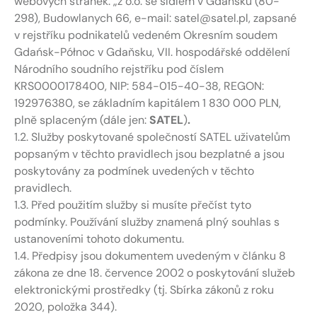
webových stránek: „z o.o. se sídlem v Gdaňsku (80-
298), Budowlanych 66, e-mail: satel@satel.pl, zapsané
v rejstříku podnikatelů vedeném Okresním soudem
Gdańsk-Północ v Gdaňsku, VII. hospodářské oddělení
Národního soudního rejstříku pod číslem
KRS0000178400, NIP: 584-015-40-38, REGON:
192976380, se základním kapitálem 1 830 000 PLN,
plně splaceným (dále jen:
SATEL
)
.
1.2. Služby poskytované společností SATEL uživatelům
popsaným v těchto pravidlech jsou bezplatné a jsou
poskytovány za podmínek uvedených v těchto
pravidlech.
1.3. Před použitím služby si musíte přečíst tyto
podmínky. Používání služby znamená plný souhlas s
ustanoveními tohoto dokumentu.
1.4. Předpisy jsou dokumentem uvedeným v článku 8
zákona ze dne 18. července 2002 o poskytování služeb
elektronickými prostředky (tj. Sbírka zákonů z roku
2020, položka 344).