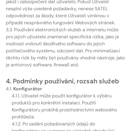
jakož i zabezpečení dat uživatelů. Pokud Uživatel
nesplní výše uvedené požadavky, nenese SATEL
odpovědnost za škody, které Uživateli vzniknou v
případě nesprávného fungování Webových stránek.
3.3. Používání elektronických služeb a internetu může
pro jejich uživatele znamenat specifická rizika, jako je
možnost vniknutí škodlivého softwaru do jejich
počítačového systému, odcizení dat. Pro minimalizaci
těchto rizik by měly být používány vhodné nástroje, jako
je antivirový software, firewall atd.
4. Podmínky používání, rozsah služeb
4.1.
Konfigurátor
4.1.1. Uživatel může použít konfigurátor k výběru
produktů pro konkrétní instalaci. Použití
Konfigurátoru probíhá prostřednictvím webového
prohlížeče.
4.1.2. Po zadání požadovaných údajů do
konfigurátoru se vygeneruje výsledek obsahující