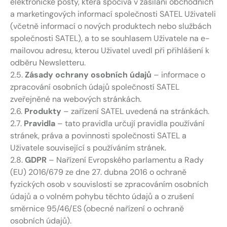
elektronické pošty, která spočívá v zasílání obchodních
a marketingových informací společnosti SATEL Uživateli
(včetně informací o nových produktech nebo službách
společnosti SATEL), a to se souhlasem Uživatele na e-
mailovou adresu, kterou Uživatel uvedl při přihlášení k
odběru Newsletteru.
2.5.
Zásady ochrany osobních údajů
– informace o
zpracování osobních údajů společností SATEL
zveřejněné na webových stránkách.
2.6.
Produkty
– zařízení SATEL uvedená na stránkách.
2.7.
Pravidla
– tato pravidla určují pravidla používání
stránek, práva a povinnosti společnosti SATEL a
Uživatele související s používáním stránek.
2.8.
GDPR
– Nařízení Evropského parlamentu a Rady
(EU) 2016/679 ze dne 27. dubna 2016 o ochraně
fyzických osob v souvislosti se zpracováním osobních
údajů a o volném pohybu těchto údajů a o zrušení
směrnice 95/46/ES (obecné nařízení o ochraně
osobních údajů).