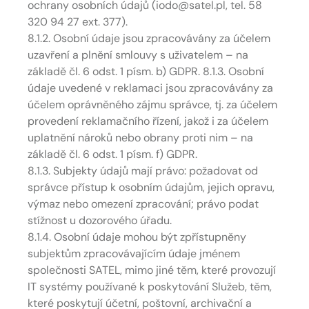
ochrany osobních údajů (iodo@satel.pl, tel. 58
320 94 27 ext. 377).
8.1.2. Osobní údaje jsou zpracovávány za účelem
uzavření a plnění smlouvy s uživatelem – na
základě čl. 6 odst. 1 písm. b) GDPR. 8.1.3. Osobní
údaje uvedené v reklamaci jsou zpracovávány za
účelem oprávněného zájmu správce, tj. za účelem
provedení reklamačního řízení, jakož i za účelem
uplatnění nároků nebo obrany proti nim – na
základě čl. 6 odst. 1 písm. f) GDPR.
8.1.3. Subjekty údajů mají právo: požadovat od
správce přístup k osobním údajům, jejich opravu,
výmaz nebo omezení zpracování; právo podat
stížnost u dozorového úřadu.
8.1.4. Osobní údaje mohou být zpřístupněny
subjektům zpracovávajícím údaje jménem
společnosti SATEL, mimo jiné těm, které provozují
IT systémy používané k poskytování Služeb, těm,
které poskytují účetní, poštovní, archivační a