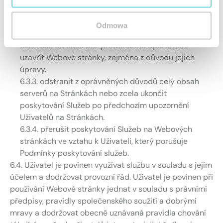
6.3. Společnost SATEL si vyhrazuje právo:
6.3.1. měnit vlastnosti a možnosti Webových
Odmowa
stránek, zejména rozsah a typ Služeb a funkcí,
6.3.2. čas od času bez předchozího upozornění
uzavřít Webové stránky, zejména z důvodu jejich
úpravy.
6.3.3. odstranit z oprávněných důvodů celý obsah
serverů na Stránkách nebo zcela ukončit
poskytování Služeb po předchozím upozornění
Uživatelů na Stránkách.
6.3.4. přerušit poskytování Služeb na Webových
stránkách ve vztahu k Uživateli, který porušuje
Podmínky poskytování služeb.
6.4. Uživatel je povinen využívat službu v souladu s jejím
účelem a dodržovat provozní řád. Uživatel je povinen při
používání Webové stránky jednat v souladu s právními
předpisy, pravidly společenského soužití a dobrými
mravy a dodržovat obecně uznávaná pravidla chování