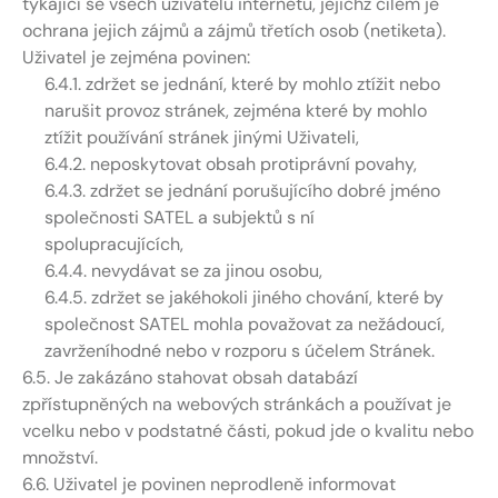
týkající se všech uživatelů internetu, jejichž cílem je
ochrana jejich zájmů a zájmů třetích osob (netiketa).
Uživatel je zejména povinen:
6.4.1. zdržet se jednání, které by mohlo ztížit nebo
narušit provoz stránek, zejména které by mohlo
ztížit používání stránek jinými Uživateli,
6.4.2. neposkytovat obsah protiprávní povahy,
6.4.3. zdržet se jednání porušujícího dobré jméno
společnosti SATEL a subjektů s ní
spolupracujících,
6.4.4. nevydávat se za jinou osobu,
6.4.5. zdržet se jakéhokoli jiného chování, které by
společnost SATEL mohla považovat za nežádoucí,
zavrženíhodné nebo v rozporu s účelem Stránek.
6.5. Je zakázáno stahovat obsah databází
zpřístupněných na webových stránkách a používat je
vcelku nebo v podstatné části, pokud jde o kvalitu nebo
množství.
6.6. Uživatel je povinen neprodleně informovat