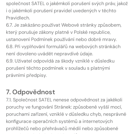
společnost SATEL o jakémkoli porušení svých práv, jakož
i o jakémkoli porušení pravidel uvedených v těchto
Pravidlech.
6.7. Je zakázáno používat Webové stránky způsobem,
který porušuje zákony platné v Polské republice,
ustanovení Podmínek používání nebo dobré mravy.
6.8. Při vyplňování formulářů na webových stránkách
není dovoleno uvádět nepravdivé údaje.
6.9. Uživatel odpovídá za škody vzniklé v důsledku
porušení těchto podmínek v souladu s platnými
právními předpisy.
7. Odpovědnost
7.1. Společnost SATEL nenese odpovědnost za jakékoli
poruchy ve fungování Stránek: způsobené vyšší mocí,
poruchami zařízení, vzniklé v důsledku chyb, nesprávné
konfigurace operačních systémů a internetových
prohlížečů nebo přehrávačů médií nebo způsobené