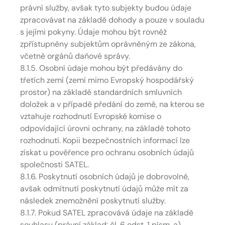
právní služby, avšak tyto subjekty budou údaje
zpracovávat na základě dohody a pouze v souladu
s jejími pokyny. Údaje mohou být rovněž
zpřístupněny subjektům oprávněným ze zákona,
včetně orgánů daňové správy.
8.1.5. Osobní údaje mohou být předávány do
třetích zemí (zemí mimo Evropský hospodářský
prostor) na základě standardních smluvních
doložek a v případě předání do země, na kterou se
vztahuje rozhodnutí Evropské komise o
odpovídající úrovni ochrany, na základě tohoto
rozhodnutí. Kopii bezpečnostních informací lze
získat u pověřence pro ochranu osobních údajů
společnosti SATEL.
8.1.6. Poskytnutí osobních údajů je dobrovolné,
avšak odmítnutí poskytnutí údajů může mít za
následek znemožnění poskytnutí služby.
8.1.7. Pokud SATEL zpracovává údaje na základě
souhlasu (právní základ: čl. 6 odst. 1 písm. a)