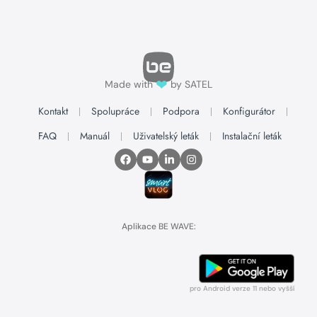
❤
Made with
by SATEL
Kontakt
Spolupráce
Podpora
Konfigurátor
FAQ
Manuál
Uživatelský leták
Instalační leták
Aplikace BE WAVE:
pro Android verze 11 nebo vyšší