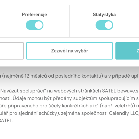
 e-mailem, prostřednictvím kontaktních formulářů, telefonicky
Preferencje
Statystyka
m kontaktních formulářů, e-mailu, telefonu nebo jinak, včetn
hodní činnosti,
, tj. oprávněný zájem správce (právní základ: Čl. 6 odst. 1 pí
proti zpracování osobních údajů, které se ho týkají, pro účel
Zezwól na wybór
Z
ázev zastupovaného subjektu, kontaktní údaje (adresa, e-mailov
(nejméně 12 měsíců od posledního kontaktu) a v případě upl
 „Navázat spolupráci“ na webových stránkách SATEL bewave.s
nnosti. Údaje mohou být předány subjektům spolupracujícím se
áře připraveného pro účely konkrétních akcí (např. veletrhů
lář pro sjednání schůzky), zejména společnosti Calendly LLC, 1
SATEL.