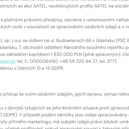
stnících se akcí SATEL, navštěvujících profily SATEL na sociáln
s platnými právními předpisy, zejména s ustanoveními naříz
ckých osob v souvislosti se zpracováním osobních údajů a o 
 sp. z o.o. se sídlem na ul. Budowlanych 66 v Gdaňsku (PSČ 8
ňsku, 7. obchodní oddělení Národního soudního rejstříku p
 základním kapitálem 1 830 000 PLN (plně splaceným), čísl
atel.pl
, tel. č.: 000006416). +48 58 320 94 27, tel. 377).
edenou v článcích 13 a 14 GDPR.
e přístup ke svým osobním údajům, jejich opravu, výmaz nebo
u z důvodů týkajících se jeho konkrétní situace proti zpracová
 f) GDPR). V případě podání námitky jsou údaje zpracovávány 
ely přímého marketingu, má subjekt údajů právo kdykoli vzné
ngu, včetně profilování, pokud zpracování souvisí s takovým 