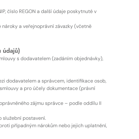
 NIP, číslo REGON a další údaje poskytnuté v
 nároky a veřejnoprávní závazky (včetně
 údajů)
 smlouvy s dodavatelem (zadáním objednávky),
ezi dodavatelem a správcem, identifikace osob,
to smlouvy a pro účely dokumentace (právní
y oprávněného zájmu správce – podle oddílu II
o služební postavení.
roti případným nárokům nebo jejich uplatnění,