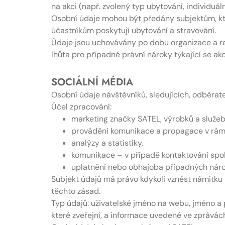
na akci (např. zvolený typ ubytování, individuál
Osobní údaje mohou být předány subjektům, kter
účastníkům poskytují ubytování a stravování.
Údaje jsou uchovávány po dobu organizace a re
lhůta pro případné právní nároky týkající se akc
SOCIÁLNÍ MÉDIA
Osobní údaje návštěvníků, sledujících, odběrat
Účel zpracování:
marketing značky SATEL, výrobků a služeb
provádění komunikace a propagace v rámc
analýzy a statistiky,
komunikace – v případě kontaktování spol
uplatnění nebo obhajoba případných nároků
Subjekt údajů má právo kdykoli vznést námitku 
těchto zásad.
Typ údajů: uživatelské jméno na webu, jméno a 
které zveřejní, a informace uvedené ve zprávách