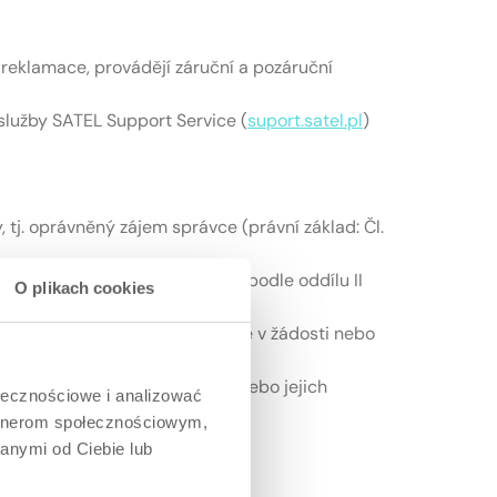
reklamace, provádějí záruční a pozáruční
služby SATEL Support Service (
suport.satel.pl
)
 tj. oprávněný zájem správce (právní základ: Čl.
y oprávněného zájmu správce – podle oddílu II
O plikach cookies
 telefonní číslo), údaje uvedené v žádosti nebo
ny proti případným nárokům nebo jejich
ołecznościowe i analizować
artnerom społecznościowym,
anymi od Ciebie lub