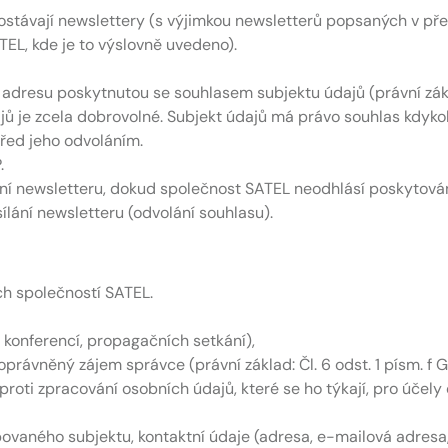
ostávají newslettery (s výjimkou newsletterů popsaných v p
EL, kde je to výslovně uvedeno).
adresu poskytnutou se souhlasem subjektu údajů (právní základ
 je zcela dobrovolné. Subjekt údajů má právo souhlas kdykoli
řed jeho odvoláním.
.
 newsletteru, dokud společnost SATEL neodhlásí poskytování
ílání newsletteru (odvolání souhlasu).
h společností SATEL.
 konferencí, propagačních setkání),
j. oprávněný zájem správce (právní základ: Čl. 6 odst. 1 písm. f
proti zpracování osobních údajů, které se ho týkají, pro účel
povaného subjektu, kontaktní údaje (adresa, e-mailová adresa, 