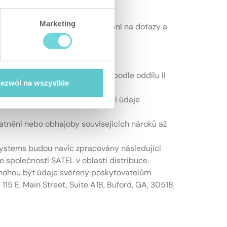
 atd.
Marketing
ě předkládání nabídek, odpovídání na dotazy a
sm. f GDPR).
y oprávněného zájmu správce – podle oddílu II
ezwól na wszystkie
á adresa, telefonní číslo), další údaje
atnění nebo obhajoby souvisejících nároků až
ystems budou navíc zpracovány následující
 společností SATEL v oblasti distribuce.
) mohou být údaje svěřeny poskytovatelům
15 E. Main Street, Suite A1B, Buford, GA, 30518,