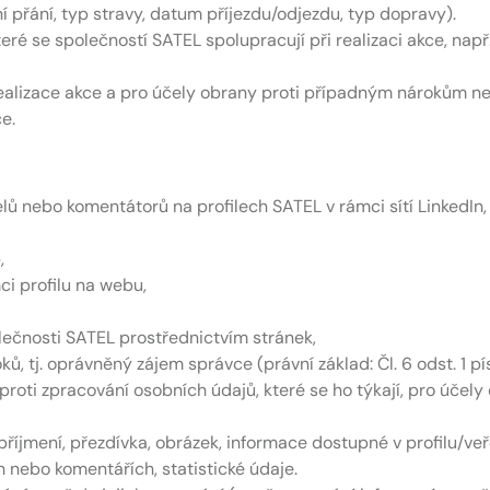
ní přání, typ stravy, datum příjezdu/odjezdu, typ dopravy).
é se společností SATEL spolupracují při realizaci akce, např
alizace akce a pro účely obrany proti případným nárokům ne
e.
elů nebo komentátorů na profilech SATEL v rámci sítí LinkedIn
,
i profilu na webu,
ečnosti SATEL prostřednictvím stránek,
, tj. oprávněný zájem správce (právní základ: Čl. 6 odst. 1 p
proti zpracování osobních údajů, které se ho týkají, pro účel
příjmení, přezdívka, obrázek, informace dostupné v profilu/v
 nebo komentářích, statistické údaje.