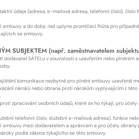
aktní údaje (adresa, e-mailová adresa, telefonní číslo), číslo
smlouvy a do doby, než uplyne promlčecí lhůta pro případné
ajících se smlouvy.
 SUBJEKTEM (např. zaměstnavatelem subjektu
tl dodavatel SATELu v souvislosti s uzavřením nebo plněním
soby.
zajištění komunikace nezbytné pro plnění smlouvy uzavřené m
 prokázání nároků nebo obrana proti nárokům vyplývajícím z té
.
proti zpracování osobních údajů, které se ho týkají, pro účel
užební telefonní číslo, služební e-mailová adresa), funkce neb
 smlouvy mezi dodavatelem a správcem a pro účely obrany p
ároky podle zákona týkajícího se této smlouvy.