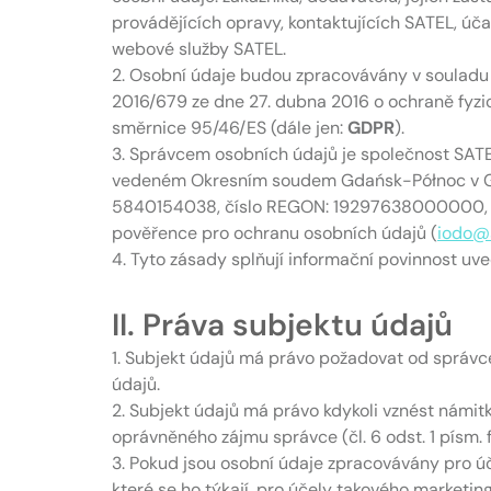
provádějících opravy, kontaktujících SATEL, úča
webové služby SATEL.
2. Osobní údaje budou zpracovávány v souladu 
2016/679 ze dne 27. dubna 2016 o ochraně fyzi
směrnice 95/46/ES (dále jen:
GDPR
).
3. Správcem osobních údajů je společnost SATEL
vedeném Okresním soudem Gdańsk-Północ v Gda
5840154038, číslo REGON: 19297638000000, se
pověřence pro ochranu osobních údajů (
iodo@s
4. Tyto zásady splňují informační povinnost uv
II. Práva subjektu údajů
1. Subjekt údajů má právo požadovat od správc
údajů.
2. Subjekt údajů má právo kdykoli vznést námitk
oprávněného zájmu správce (čl. 6 odst. 1 písm.
3. Pokud jsou osobní údaje zpracovávány pro úč
které se ho týkají, pro účely takového marketi