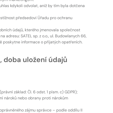
hlas kdykoli odvolat, aniž by tím byla dotčena
 stížnost předsedovi Úřadu pro ochranu
sobních údajů, kterého jmenovala společnost
na adresu: SATEL sp. z o.o., ul. Budowlanych 66,
 poskytne informace o přijatých opatřeních.
ů, doba uložení údajů
ávní základ: Čl. 6 odst. 1 písm. c) GDPR);
ání nároků nebo obrany proti nárokům
y oprávněného zájmu správce – podle oddílu II