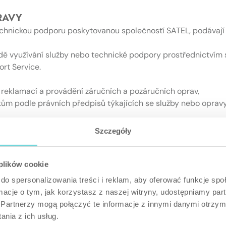
RAVY
technickou podporu poskytovanou společností SATEL, podávají 
dě využívání služby nebo technické podpory prostřednictvím 
ort Service.
 reklamací a provádění záručních a pozáručních oprav,
kům podle právních předpisů týkajících se služby nebo opravy,
proti zpracování osobních údajů, které se ho týkají, pro účel
Szczegóły
povaného subjektu, kontaktní údaje (adresa, e-mailová adresa,
 plików cookie
u/technické podpory nebo provedení opravy a pro účely obra
do spersonalizowania treści i reklam, aby oferować funkcje sp
 případné nároky podle zákona týkajícího se dané opravy.
ormacje o tym, jak korzystasz z naszej witryny, udostępniamy p
Partnerzy mogą połączyć te informacje z innymi danymi otrzym
nia z ich usług.