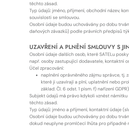
těchto zásad.
Typ údajů: jméno, příjmení, obchodní název, kont
souvislosti se smlouvou.
Osobní údaje budou uchovávány po dobu trvání 
daňových závazků) podle právních předpisů týk
UZAVŘENÍ A PLNĚNÍ SMLOUVY S JINÝM
Osobní údaje dalších osob, které SATELu posky
např. osoby zastupující dodavatele, kontaktní o
Účel zpracování:
naplnění oprávněného zájmu správce, tj. 
které ji uzavírají a plní, uplatnění nebo
základ: Čl. 6 odst. 1 písm. f) nařízení GDPR)
Subjekt údajů má právo kdykoli vznést námitku 
těchto zásad.
Typ údajů: jméno a příjmení, kontaktní údaje (sl
Osobní údaje budou uchovávány po dobu trvání
dokud neuplyne promlčecí lhůta pro případné n