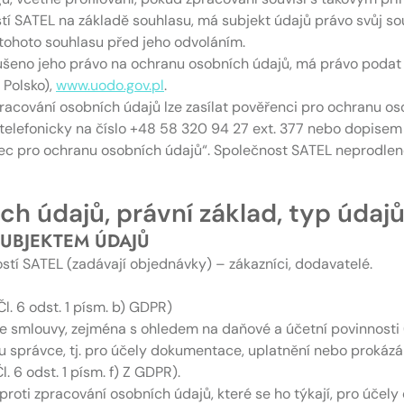
í SATEL na základě souhlasu, má subjekt údajů právo svůj sou
tohoto souhlasu před jeho odvoláním.
rušeno jeho právo na ochranu osobních údajů, má právo podat
 Polsko),
www.uodo.gov.pl
.
zpracování osobních údajů lze zasílat pověřenci pro ochranu o
 telefonicky na číslo +48 58 320 94 27 ext. 377 nebo dopisem 
c pro ochranu osobních údajů“. Společnost SATEL neprodleně
ích údajů, právní základ, typ údaj
SUBJEKTEM ÚDAJŮ
ostí SATEL (zadávají objednávky) – zákazníci, dodavatelé.
l. 6 odst. 1 písm. b) GDPR)
 smlouvy, zejména s ohledem na daňové a účetní povinnosti (pr
 správce, tj. pro účely dokumentace, uplatnění nebo prokáz
. 6 odst. 1 písm. f) Z GDPR).
proti zpracování osobních údajů, které se ho týkají, pro účel