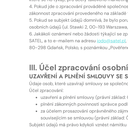
4. Pokud jde o zpracování prováděné společnost
zákonnost zpracování provedeného na základě 
5. Pokud se subjekt údajů domnívá, že bylo po
osobních údajů (ul. Stawki 2, 00-193 Warszawa,
6. Jakákoli oznámení nebo žádosti týkající se 
SATEL, a to e-mailem na adresu
iodo@satel.pl
,
80-298 Gdańsk, Polsko, s poznámkou „Pověřene
III. Účel zpracování osobn
UZAVŘENÍ A PLNĚNÍ SMLOUVY SE 
Údaje osob, které uzavírají smlouvy se společn
Účel zpracování:
uzavření a plnění smlouvy (právní základ: Č
plnění zákonných povinností správce podle
za účelem prosazování oprávněného zájmu
souvisejícím se smlouvou (právní základ: Čl
Subjekt údajů má právo kdykoli vznést námitku 