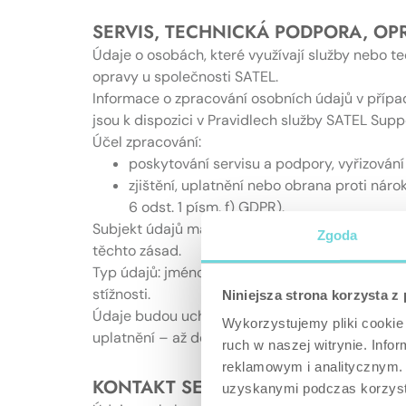
SERVIS, TECHNICKÁ PODPORA, OP
Údaje o osobách, které využívají služby nebo 
opravy u společnosti SATEL.
Informace o zpracování osobních údajů v přípa
jsou k dispozici v Pravidlech služby SATEL Supp
Účel zpracování:
poskytování servisu a podpory, vyřizování
zjištění, uplatnění nebo obrana proti náro
6 odst. 1 písm. f) GDPR).
Subjekt údajů má právo kdykoli vznést námitku 
Zgoda
těchto zásad.
Typ údajů: jméno, příjmení, funkce, název zastu
stížnosti.
Niniejsza strona korzysta z
Údaje budou uchovávány po dobu trvání servis
Wykorzystujemy pliki cookie 
uplatnění – až do uplynutí promlčecí lhůty pro
ruch w naszej witrynie. Inf
reklamowym i analitycznym. 
KONTAKT SE SATELEM
uzyskanymi podczas korzysta