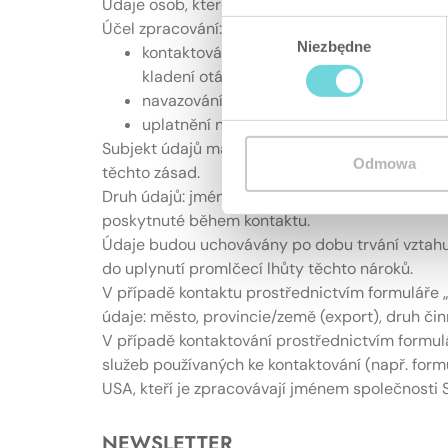
Údaje osob, které se na SATEL obracejí poštou,
Účel zpracování:
Wybór
Niezbędne
kontaktování a komunikace prostřednictví
zgody
kladení otázek,
navazování a udržování vztahů v rámci obc
uplatnění nebo obhajoba případných nároků
Subjekt údajů má právo kdykoli vznést námitku 
Odmowa
těchto zásad.
Druh údajů: jméno, příjmení, pracovní pozice, n
poskytnuté během kontaktu.
Údaje budou uchovávány po dobu trvání vztahu 
do uplynutí promlčecí lhůty těchto nároků.
V případě kontaktu prostřednictvím formuláře
údaje: město, provincie/země (export), druh či
V případě kontaktování prostřednictvím formul
služeb používaných ke kontaktování (např. formu
USA, kteří je zpracovávají jménem společnosti 
NEWSLETTER