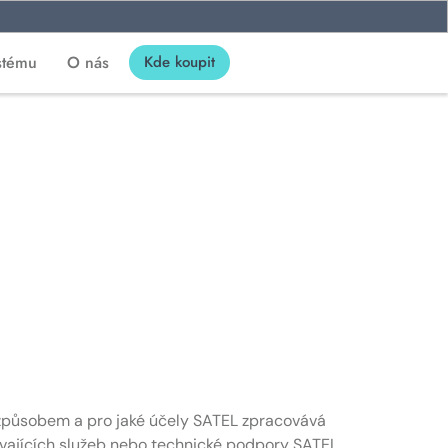
stému
O nás
Kde koupit
m způsobem a pro jaké účely SATEL zpracovává
ívajících služeb nebo technické podpory SATEL,