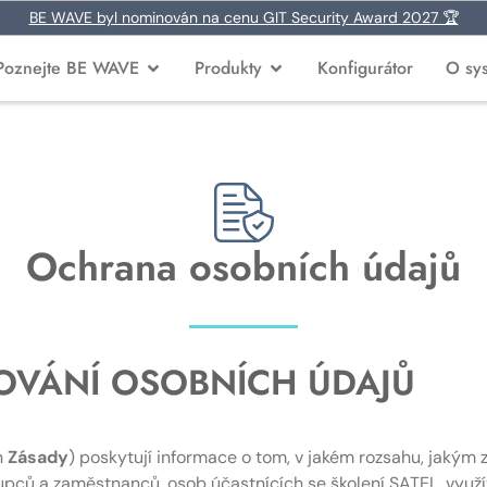
BE WAVE byl nominován na cenu GIT Security Award 2027 🏆
Poznejte BE WAVE
Produkty
Konfigurátor
O sy
Ochrana osobních údajů
OVÁNÍ OSOBNÍCH ÚDAJŮ
n
Zásady
) poskytují informace o tom, v jakém rozsahu, jaký
stupců a zaměstnanců, osob účastnících se školení SATEL, využ