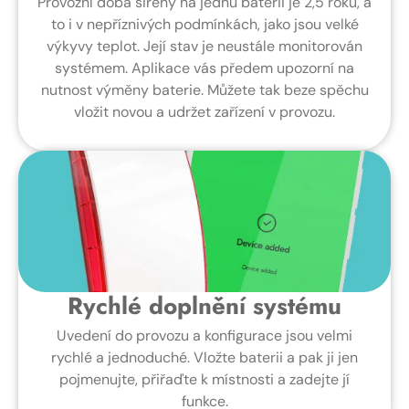
Provozní doba sirény na jednu baterii je 2,5 roku, a
to i v nepříznivých podmínkách, jako jsou velké
výkyvy teplot. Její stav je neustále monitorován
systémem. Aplikace vás předem upozorní na
nutnost výměny baterie. Můžete tak beze spěchu
vložit novou a udržet zařízení v provozu.
Rychlé doplnění systému
Uvedení do provozu a konfigurace jsou velmi
rychlé a jednoduché. Vložte baterii a pak ji jen
pojmenujte, přiřaďte k místnosti a zadejte jí
funkce.