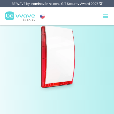
BE WAVE byl nominován na cenu GIT Security Award 2027 🏆