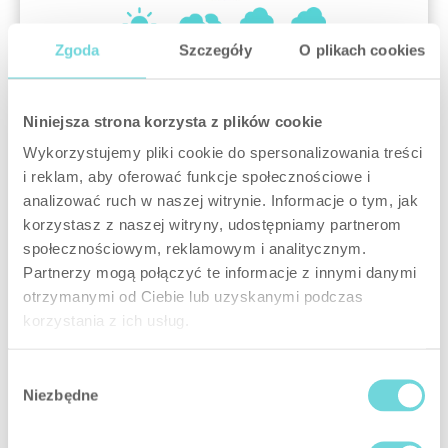
Zgoda
Szczegóły
O plikach cookies
Žádné obavy z drsných
podmínek
Niniejsza strona korzysta z plików cookie
Kryt Outdoor Siren je vyroben z vysoce odolného
Wykorzystujemy pliki cookie do spersonalizowania treści
plastu, díky čemuž je vysoce odolný proti
i reklam, aby oferować funkcje społecznościowe i
pokusům o vyřazení sirény z provozu a
analizować ruch w naszej witrynie. Informacje o tym, jak
vandalským činům.
korzystasz z naszej witryny, udostępniamy partnerom
Vnitřek zařízení je ošetřen speciální pryskyřicí,
społecznościowym, reklamowym i analitycznym.
která účinně chrání elektroniku před
Partnerzy mogą połączyć te informacje z innymi danymi
povětrnostními vlivy
. Samotný kryt je vyroben v
otrzymanymi od Ciebie lub uzyskanymi podczas
souladu se směrnicemi třídy IP X4. Takové řešení
korzystania z ich usług.
zajišťuje ochranu proti stříkající vodě a stříkající
vodě z různých směrů (například při prudkém
Wybór
dešti).
Niezbędne
zgody
Outdoor Siren je neuvěřitelně robustní zařízení.
Jeho provoz je stabilní i při extrémních teplotách