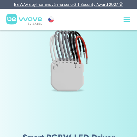
BE WAVE byl nominován na cenu GIT Security Award 2027 🏆