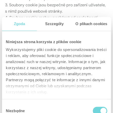
3. Soubory cookie jsou bezpečné pro zařízení uživatele,
s nímž používá webové stránky.
4. Soubory cookie mohou pocházet od společnosti
SATEL nebo od třetích stran uvedených v seznamu
Zgoda
Szczegóły
O plikach cookies
souborů cookie. Třetí strany mohou informace ze
souborů cookie kombinovat s dalšími údaji získanými
Niniejsza strona korzysta z plików cookie
od uživatele nebo získanými při využívání služeb těchto
třetích stran v souladu s jejich zásadami ochrany
Wykorzystujemy pliki cookie do spersonalizowania treści
osobních údajů. SATEL používá Cookies třetích stran
i reklam, aby oferować funkcje społecznościowe i
pro statistické (analytické) a marketingové účely, jak je
analizować ruch w naszej witrynie. Informacje o tym, jak
popsáno v bodě. IV těchto zásad.
korzystasz z naszej witryny, udostępniamy partnerom
społecznościowym, reklamowym i analitycznym.
5. Podrobné informace o používaných souborech
Partnerzy mogą połączyć te informacje z innymi danymi
cookie, jejich poskytovatelích (třetích stranách) a době
otrzymanymi od Ciebie lub uzyskanymi podczas
uložení jsou k dispozici v seznamu
souborů cookie
.
korzystania z ich usług.
III. Správa souborů cookie
Wybór
1. Uživatel může kdykoli v panelu Cookies, který je k
Niezbędne
zgody