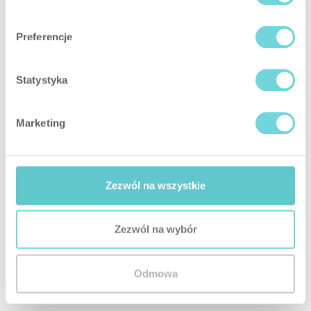
dispozici na webových stránkách pod ikonou „cookies“:
odvolat svůj souhlas s používáním souborů cookie
na webových stránkách;
Preferencje
změnit nastavení souborů cookie.
2. Panel souborů cookie:
Statystyka
obsahuje podrobné informace o souborech cookie
používaných na webových stránkách a o třetích
Marketing
stranách;
umožňuje udělit a odvolat souhlas s používáním
volitelných souborů cookie;
umožňuje změnit dříve zvolené nastavení.
Zezwól na wszystkie
3. Uživatel může kdykoli smazat soubory cookie a
změnit nastavení souborů cookie (např. zablokovat
některé soubory cookie) také pomocí nastavení svého
Zezwól na wybór
internetového prohlížeče. Podrobné informace o
možnostech a správě Cookies jsou k dispozici v
Odmowa
nastavení zvoleného internetového prohlížeče, např:
Chrome