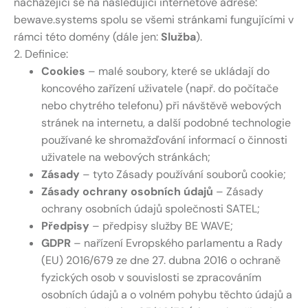
nacházející se na následující internetové adrese:
bewave.systems spolu se všemi stránkami fungujícími v
rámci této domény (dále jen:
Služba
).
2. Definice:
Cookies
– malé soubory, které se ukládají do
koncového zařízení uživatele (např. do počítače
nebo chytrého telefonu) při návštěvě webových
stránek na internetu, a další podobné technologie
používané ke shromažďování informací o činnosti
uživatele na webových stránkách;
Zásady
– tyto Zásady používání souborů cookie;
Zásady ochrany osobních údajů
– Zásady
ochrany osobních údajů společnosti SATEL;
Předpisy
– předpisy služby BE WAVE;
GDPR
– nařízení Evropského parlamentu a Rady
(EU) 2016/679 ze dne 27. dubna 2016 o ochraně
fyzických osob v souvislosti se zpracováním
osobních údajů a o volném pohybu těchto údajů a