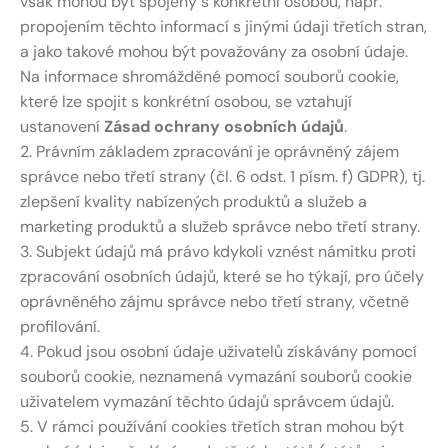
však mohou být spojeny s konkrétní osobou, např.
propojením těchto informací s jinými údaji třetích stran,
a jako takové mohou být považovány za osobní údaje.
Na informace shromážděné pomocí souborů cookie,
které lze spojit s konkrétní osobou, se vztahují
ustanovení
Zásad ochrany osobních údajů
.
2. Právním základem zpracování je oprávněný zájem
správce nebo třetí strany (čl. 6 odst. 1 písm. f) GDPR), tj.
zlepšení kvality nabízených produktů a služeb a
marketing produktů a služeb správce nebo třetí strany.
3. Subjekt údajů má právo kdykoli vznést námitku proti
zpracování osobních údajů, které se ho týkají, pro účely
oprávněného zájmu správce nebo třetí strany, včetně
profilování.
4. Pokud jsou osobní údaje uživatelů získávány pomocí
souborů cookie, neznamená vymazání souborů cookie
uživatelem vymazání těchto údajů správcem údajů.
5. V rámci používání cookies třetích stran mohou být