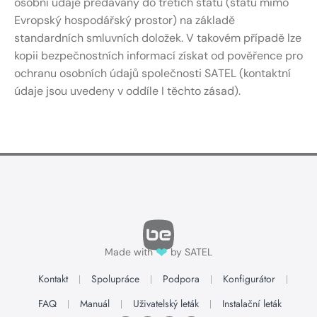
osobní údaje předávány do třetích států (států mimo
Evropský hospodářský prostor) na základě
standardních smluvních doložek. V takovém případě lze
kopii bezpečnostních informací získat od pověřence pro
ochranu osobních údajů společnosti SATEL (kontaktní
údaje jsou uvedeny v oddíle I těchto zásad).
❤
Made with
by SATEL
Kontakt
Spolupráce
Podpora
Konfigurátor
FAQ
Manuál
Uživatelský leták
Instalační leták