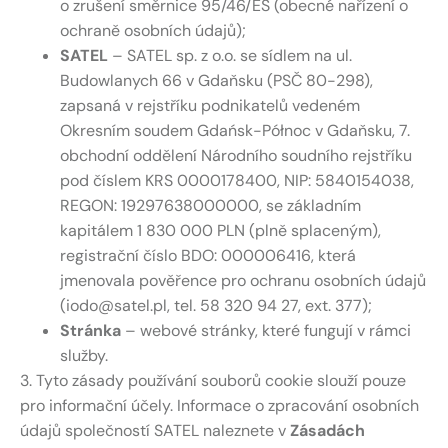
o zrušení směrnice 95/46/ES (obecné nařízení o
ochraně osobních údajů);
SATEL
– SATEL sp. z o.o. se sídlem na ul.
Budowlanych 66 v Gdaňsku (PSČ 80-298),
zapsaná v rejstříku podnikatelů vedeném
Okresním soudem Gdańsk-Północ v Gdaňsku, 7.
obchodní oddělení Národního soudního rejstříku
pod číslem KRS 0000178400, NIP: 5840154038,
REGON: 19297638000000, se základním
kapitálem 1 830 000 PLN (plně splaceným),
registrační číslo BDO: 000006416, která
jmenovala pověřence pro ochranu osobních údajů
(iodo@satel.pl, tel. 58 320 94 27, ext. 377);
Stránka
– webové stránky, které fungují v rámci
služby.
3. Tyto zásady používání souborů cookie slouží pouze
pro informační účely. Informace o zpracování osobních
údajů společností SATEL naleznete v
Zásadách