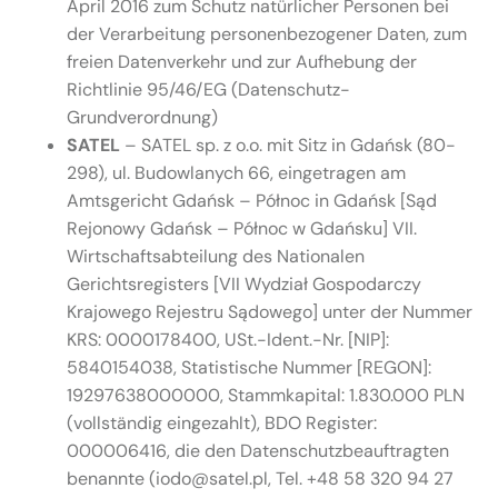
April 2016 zum Schutz natürlicher Personen bei
der Verarbeitung personenbezogener Daten, zum
freien Datenverkehr und zur Aufhebung der
Richtlinie 95/46/EG (Datenschutz-
Grundverordnung)
SATEL
– SATEL sp. z o.o. mit Sitz in Gdańsk (80-
298), ul. Budowlanych 66, eingetragen am
Amtsgericht Gdańsk – Północ in Gdańsk [Sąd
Rejonowy Gdańsk – Północ w Gdańsku] VII.
Wirtschaftsabteilung des Nationalen
Gerichtsregisters [VII Wydział Gospodarczy
Krajowego Rejestru Sądowego] unter der Nummer
KRS: 0000178400, USt.-Ident.-Nr. [NIP]:
5840154038, Statistische Nummer [REGON]:
19297638000000, Stammkapital: 1.830.000 PLN
(vollständig eingezahlt), BDO Register:
000006416, die den Datenschutzbeauftragten
benannte (iodo@satel.pl, Tel. +48 58 320 94 27