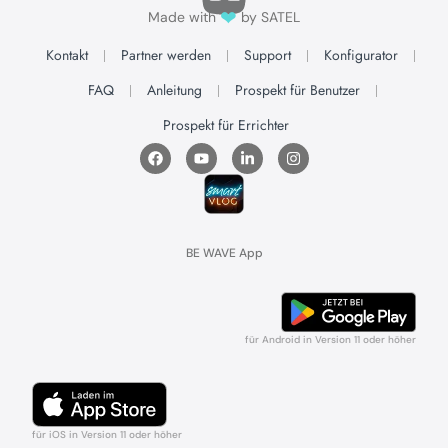
❤
Made with
by SATEL
Kontakt
Partner werden
Support
Konfigurator
FAQ
Anleitung
Prospekt für Benutzer
Prospekt für Errichter
BE WAVE App
für Android in Version 11 oder höher
für iOS in Version 11 oder höher