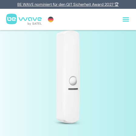
BE WAVE nominiert für den GIT Sicherheit Award 2027 🏆