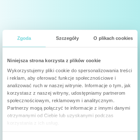
Curtain Detector
Zgoda
Szczegóły
O plikach cookies
Unsichtbarer Vorhang – kompakt und funktionell
Niniejsza strona korzysta z plików cookie
Wykorzystujemy pliki cookie do spersonalizowania treści
i reklam, aby oferować funkcje społecznościowe i
analizować ruch w naszej witrynie. Informacje o tym, jak
korzystasz z naszej witryny, udostępniamy partnerom
społecznościowym, reklamowym i analitycznym.
Partnerzy mogą połączyć te informacje z innymi danymi
otrzymanymi od Ciebie lub uzyskanymi podczas
korzystania z ich usług.
Wybór