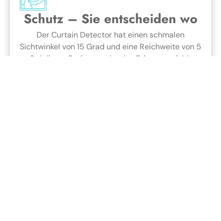
Schutz – Sie entscheiden wo
Der Curtain Detector hat einen schmalen
Sichtwinkel von 15 Grad und eine Reichweite von 5
m. Bei dieser Entfernung ist das Erfassungsfeld ca.
1 m breit. Mit dessen Hilfe können Sie das Innere
des Gebäudes sichern – mit einem „unsichtbaren
Vorhang” verhängen Sie Türen, Fenster, andere
Eingänge zum Gebäude und Durchgänge, die
physisch nicht geschlossen sind. Sie können
damit auch wertvolle Gegenstände, wie Gemälde,
in Ihrem Haus schützen.