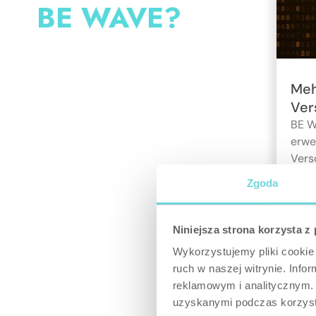
BE WAVE?
Meh
Ver
BE W
erwe
Vers
ein 
Zgoda
Komm
unbe
Niniejsza strona korzysta z
Wykorzystujemy pliki cookie 
ruch w naszej witrynie. Inf
reklamowym i analitycznym. 
uzyskanymi podczas korzysta