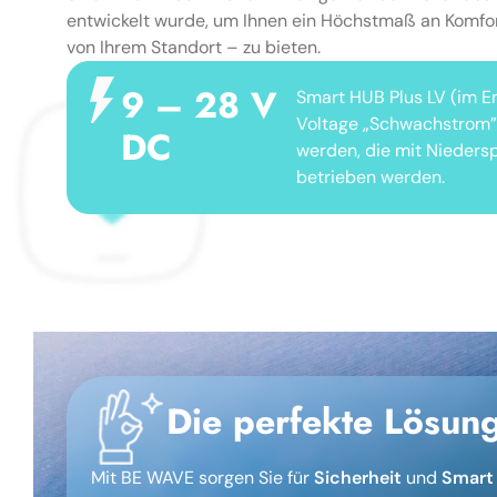
entwickelt wurde, um Ihnen ein Höchstmaß an Komfor
von Ihrem Standort – zu bieten.
9 – 28 V
Smart HUB Plus LV (im E
Voltage „Schwachstrom”)
DC
werden, die mit Nieders
betrieben werden.
Die perfekte Lösun
Mit BE WAVE sorgen Sie für
Sicherheit
und
Smart