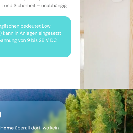
t und Sicherheit – unabhängig
nglischen bedeutet Low
 kann in Anlagen eingesetzt
pannung von 9 bis 28 V DC
g
 Home
überall dort, wo kein