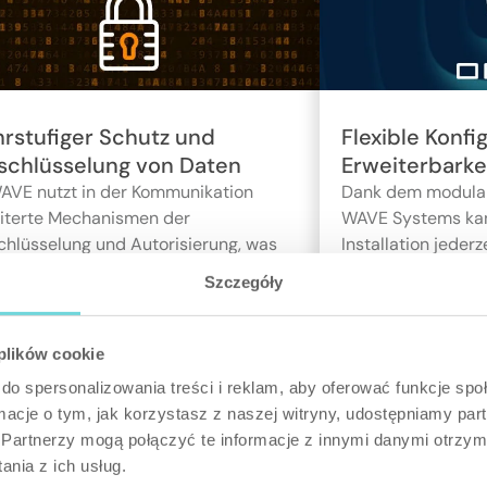
rstufiger Schutz und
Flexible Konfi
schlüsselung von Daten
Erweiterbarke
AVE nutzt in der Kommunikation
Dank dem modular
iterte Mechanismen der
WAVE Systems kan
chlüsselung und Autorisierung, was
Installation jeder
hohes Maß an
individuelle Bedü
Szczegóły
unikationssicherheit und Schutz vor
Anforderungen an
fugtem Zugriff gewährleistet.
 plików cookie
do spersonalizowania treści i reklam, aby oferować funkcje sp
ormacje o tym, jak korzystasz z naszej witryny, udostępniamy p
Partnerzy mogą połączyć te informacje z innymi danymi otrzym
nia z ich usług.