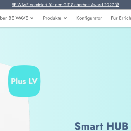
BE WAVE nominiert für den GIT Sicherheit Award 2027 🏆
ber BE WAVE
Produkte
Konfigurator
Für Errich
Smart HUB 