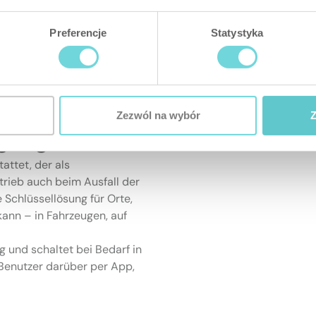
Preferencje
Statystyka
Zezwól na wybór
Z
rgung
attet, der als
trieb auch beim Ausfall der
 Schlüssellösung für Orte,
kann – in Fahrzeugen, auf
 und schaltet bei Bedarf in
Benutzer darüber per App,