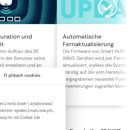
guration und
Automatische
it
Fernaktualisierung
en Aufbau des BE
Die Firmware von Smart HUB u
n der Benutzer seine
WAVE Geräten wird per Fernzugr
zeit erweitern und an
aktualisiert, sodass die Syste
rfnisse und wechselnde
ständig auf die vom Hersteller
O plikach cookies
passen.
freigegebenen neuesten Funkti
Erweiterungen zugreifen können
ołecznościowe i analizować
artnerom społecznościowym,
anymi od Ciebie lub