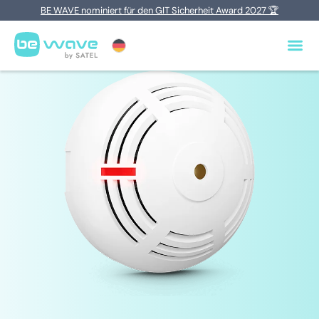
BE WAVE nominiert für den GIT Sicherheit Award 2027 🏆