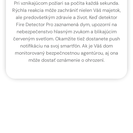
Pri vznikajúcom požiari sa počíta každá sekunda.
Rýchla reakcia môže zachrániť nielen Váš majetok,
ale predovšetkým zdravie a život. Keď detektor
Fire Detector Pro zaznamená dym, upozorní na
nebezpečenstvo hlasným zvukom a blikajúcim
červeným svetlom. Okamžite tiež dostanete push
notifikáciu na svoj smartfón. Ak je Váš dom
monitorovaný bezpečnostnou agentúrou, aj ona
môže dostať oznámenie o ohrození.