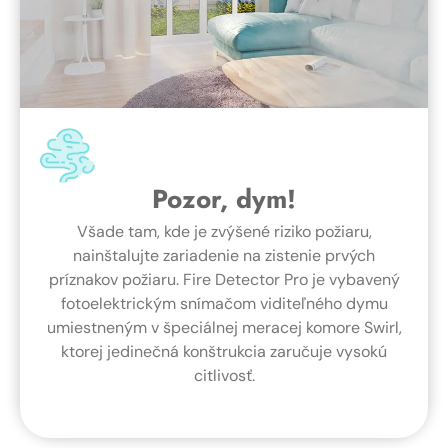
Pozor, dym!
Všade tam, kde je zvýšené riziko požiaru,
nainštalujte zariadenie na zistenie prvých
príznakov požiaru. Fire Detector Pro je vybavený
fotoelektrickým snímačom viditeľného dymu
umiestneným v špeciálnej meracej komore Swirl,
ktorej jedinečná konštrukcia zaručuje vysokú
citlivosť.