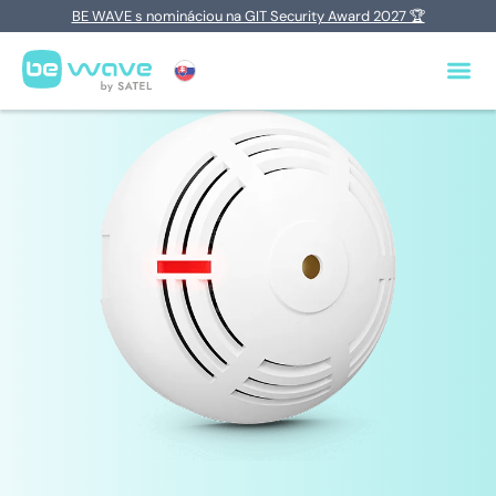
BE WAVE s nomináciou na GIT Security Award 2027 🏆