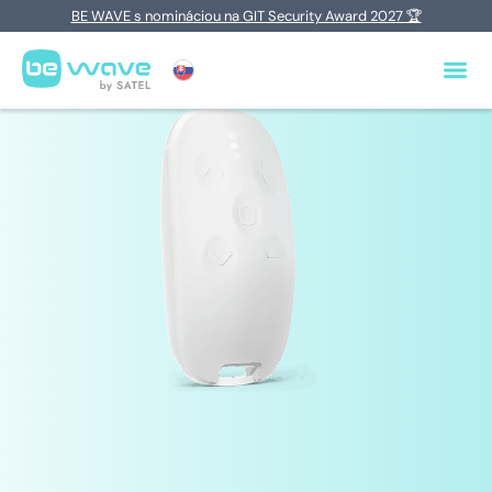
BE WAVE s nomináciou na GIT Security Award 2027 🏆