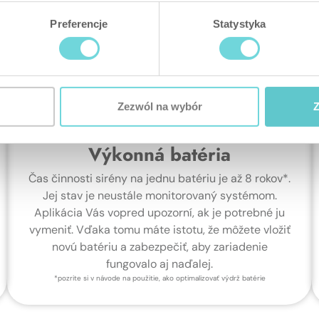
Preferencje
Statystyka
Zezwól na wybór
Z
Výkonná batéria
Čas činnosti sirény na jednu batériu je až 8 rokov*.
Jej stav je neustále monitorovaný systémom.
Aplikácia Vás vopred upozorní, ak je potrebné ju
vymeniť. Vďaka tomu máte istotu, že môžete vložiť
novú batériu a zabezpečiť, aby zariadenie
fungovalo aj naďalej.
*pozrite si v návode na použitie, ako optimalizovať výdrž batérie