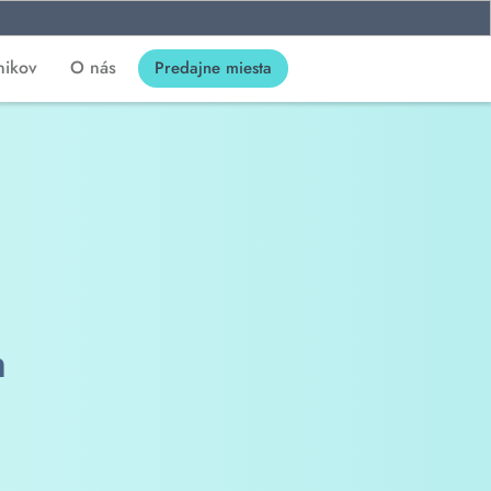
nikov
O nás
Predajne miesta
n