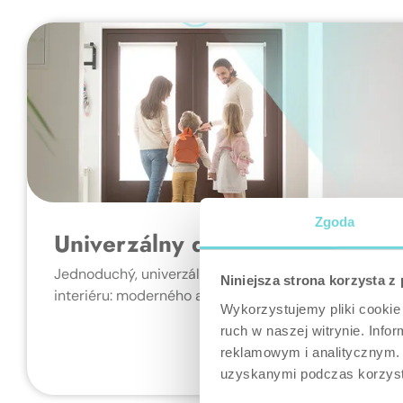
Zgoda
Univerzálny dizajn
Jednoduchý, univerzálny tvar Indoor Siren sa dokona
Niniejsza strona korzysta z
interiéru: moderného alebo klasického.
Wykorzystujemy pliki cookie 
ruch w naszej witrynie. Inf
reklamowym i analitycznym. 
uzyskanymi podczas korzysta