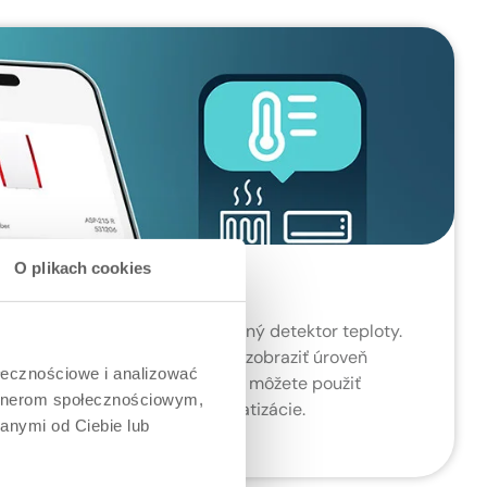
O plikach cookies
systému BE WAVE má zabudovaný detektor teploty.
unkciu, takže v aplikácii môžete zobraziť úroveň
ołecznościowe i analizować
rej je nainštalovaná. Tieto údaje môžete použiť
artnerom społecznościowym,
ádanie vykurovania alebo klimatizácie.
anymi od Ciebie lub