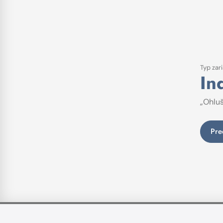
Typ zar
In
„Ohluš
Pre