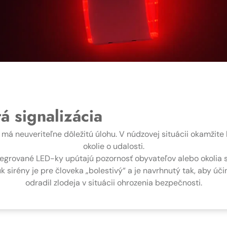
á signalizácia
má neuveriteľne dôležitú úlohu. V núdzovej situácii okamžite
okolie o udalosti.
egrované LED-ky upútajú pozornosť obyvateľov alebo okolia
k sirény je pre človeka „bolestivý“ a je navrhnutý tak, aby úč
odradil zlodeja v situácii ohrozenia bezpečnosti.