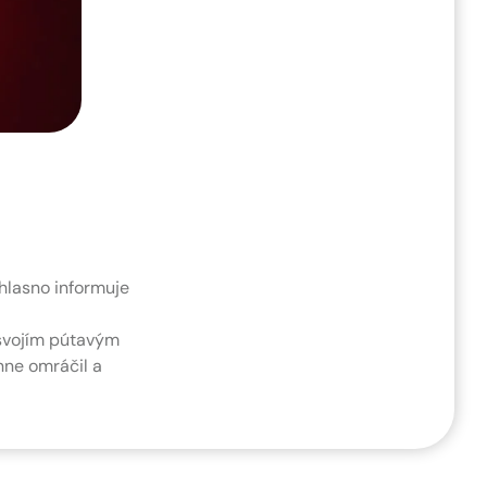
 hlasno informuje
 svojím pútavým
inne omráčil a