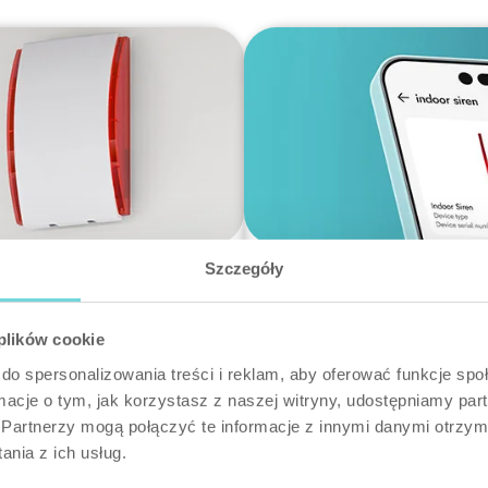
Szczegóły
Meranie teploty
le hodí do každého
Takmer každé zariadenie 
 plików cookie
Indoor Siren má tiež túto f
do spersonalizowania treści i reklam, aby oferować funkcje sp
teploty v miestnosti, v kto
ormacje o tym, jak korzystasz z naszej witryny, udostępniamy p
napríklad na optimálne ovl
Partnerzy mogą połączyć te informacje z innymi danymi otrzym
nia z ich usług.