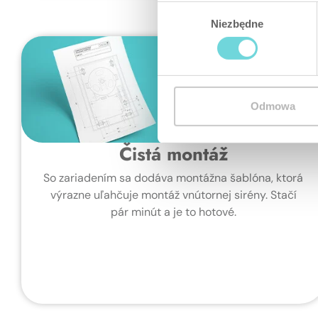
Wybór
Niezbędne
zgody
Odmowa
Čistá montáž
So zariadením sa dodáva montážna šablóna, ktorá
výrazne uľahčuje montáž vnútornej sirény. Stačí
pár minút a je to hotové.