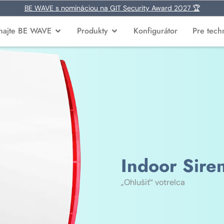
BE WAVE s nomináciou na GIT Security Award 2027 🏆
najte BE WAVE
Produkty
Konfigurátor
Pre tech
Indoor Sire
„Ohlušiť“ votrelca