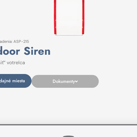
iadenia: ASP-215
door Siren
iť“ votrelca
dajné miesta
Dokumenty