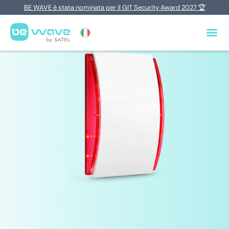
BE WAVE è stata nominata per il GIT Security Award 2027 🏆