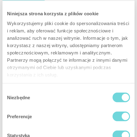
Niniejsza strona korzysta z plików cookie
Wykorzystujemy pliki cookie do spersonalizowania treści
i reklam, aby oferować funkcje społecznościowe i
analizować ruch w naszej witrynie. Informacje o tym, jak
korzystasz z naszej witryny, udostępniamy partnerom
społecznościowym, reklamowym i analitycznym.
Partnerzy mogą połączyć te informacje z innymi danymi
otrzymanymi od Ciebie lub uzyskanymi podczas
korzystania z ich usług.
Wybór
Niezbędne
zgody
Installazione semplice
Con la sirena è inclusa una maschera di
Preferencje
montaggio, che indica la posizione dei fori e rende
il processo di installazione molto più facile. Pochi
minuti e il gioco è fatto.
Statystyka