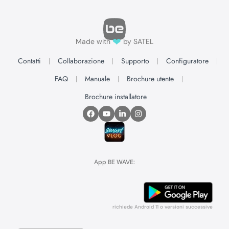
❤
Made with
by SATEL
Contatti
Collaborazione
Supporto
Configuratore
FAQ
Manuale
Brochure utente
Brochure installatore
App BE WAVE:
richiede Android 11 o versioni successive