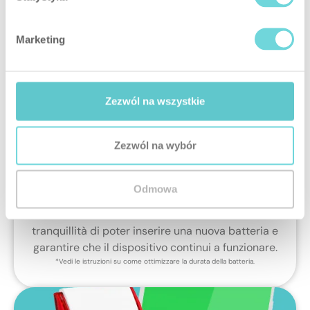
Marketing
Zezwól na wszystkie
Batteria ad alta prestazione
Zezwól na wybór
La durata della batteria è di circa 8 anni*. Il suo
stato viene costantemente monitorato dal
Odmowa
sistema e l’app ti avviserà in anticipo quando sarà
il momento di sostituirla. Questo ti dà la
tranquillità di poter inserire una nuova batteria e
garantire che il dispositivo continui a funzionare.
*Vedi le istruzioni su come ottimizzare la durata della batteria.