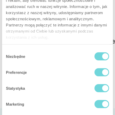
i reklam, aby oferować funkcje społecznościowe i
analizować ruch w naszej witrynie. Informacje o tym, jak
korzystasz z naszej witryny, udostępniamy partnerom
Seleziona
społecznościowym, reklamowym i analitycznym.
Partnerzy mogą połączyć te informacje z innymi danymi
il tipo di
otrzymanymi od Ciebie lub uzyskanymi podczas
korzystania z ich usług.
alimentazion
Il trasmettitore può essere
Wybór
alimentato con 1, 2 o 3
Niezbędne
zgody
batterie, oppure tramite un
alimentatore esterno, a
Preferencje
seconda della
configurazione e delle
esigenze dell’impianto.
Statystyka
Marketing