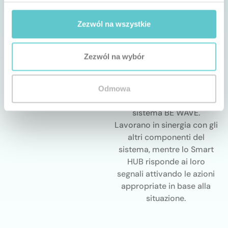
Gestione
tramite
Zezwól na wszystkie
app
Zezwól na wybór
I dispositivi collegati al
trasmettitore possono
partecipare a scene e
Odmowa
routine all’interno del
sistema BE WAVE.
Lavorano in sinergia con gli
altri componenti del
sistema, mentre lo Smart
HUB risponde ai loro
segnali attivando le azioni
appropriate in base alla
situazione.