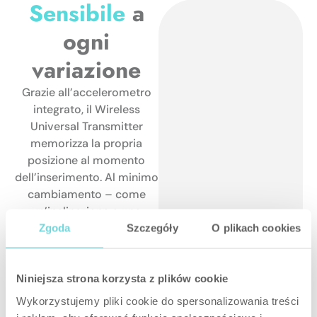
Sensibile
a
ogni
variazione
Grazie all’accelerometro
integrato, il Wireless
Universal Transmitter
memorizza la propria
posizione al momento
dell’inserimento. Al minimo
cambiamento – come
un’inclinazione o uno
spostamento – attiva
Zgoda
Szczegóły
O plikach cookies
immediatamente un
allarme anti-
manomissione.
Niniejsza strona korzysta z plików cookie
Wykorzystujemy pliki cookie do spersonalizowania treści