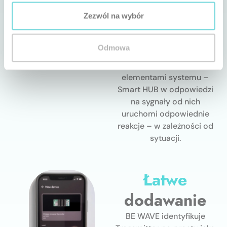
Urządzenia połączone z
Zezwól na wybór
Transmitterem mogą być
częścią scenariuszy i rutyn
w systemie BE WAVE.
Odmowa
Współpracują one
wówczas z innymi
elementami systemu –
Smart HUB w odpowiedzi
na sygnały od nich
uruchomi odpowiednie
reakcje – w zależności od
sytuacji.
Łatwe
dodawanie
BE WAVE identyfikuje