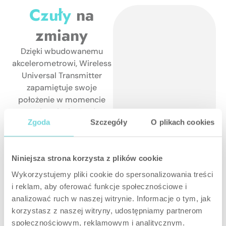
Czuły
na
zmiany
Dzięki wbudowanemu
akcelerometrowi, Wireless
Universal Transmitter
zapamiętuje swoje
położenie w momencie
uruchomienia. A gdy
Zgoda
Szczegóły
O plikach cookies
wykryje zmianę położenia
np. przechylenie –
uruchomi alarm
Niniejsza strona korzysta z plików cookie
sabotażowy. Nic się przed
nim nie ukryje!
Wykorzystujemy pliki cookie do spersonalizowania treści
i reklam, aby oferować funkcje społecznościowe i
analizować ruch w naszej witrynie. Informacje o tym, jak
korzystasz z naszej witryny, udostępniamy partnerom
społecznościowym, reklamowym i analitycznym.