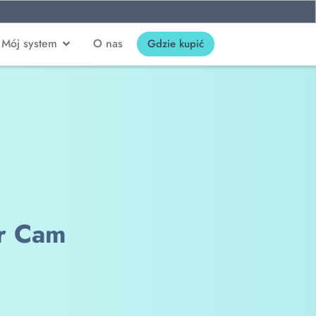
Mój system
O nas
Gdzie kupić
or Cam