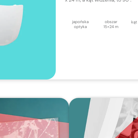
obszar
japońska
kąt
15×24 m
optyka