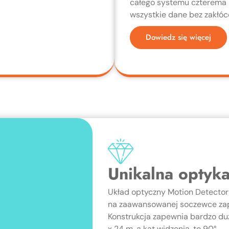
całego systemu czterema 
wszystkie dane bez zakłóc
Dowiedz się więcej
Unikalna optyk
Układ optyczny Motion Detecto
na zaawansowanej soczewce zap
Konstrukcja zapewnia bardzo du
x 24 m, a kąt widzenia, to 90°.