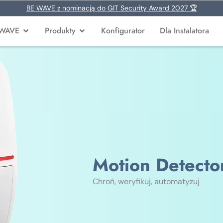
BE WAVE z nominacją do GIT Security Award 2027 🏆
 WAVE
Produkty
Konfigurator
Dla Instalatora
Motion Detect
Chroń, weryfikuj, automatyzuj