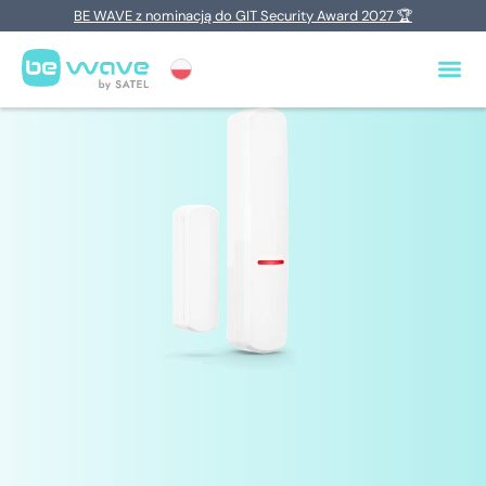
BE WAVE z nominacją do GIT Security Award 2027 🏆