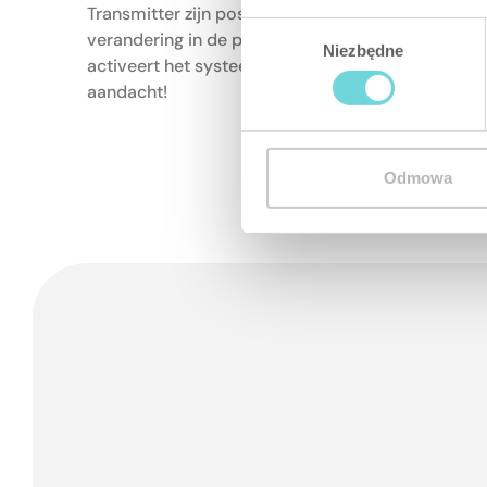
Transmitter zijn positie op het moment van insch
Wybór
verandering in de positie wordt gedetecteerd, bij
Niezbędne
zgody
activeert het systeem een sabotagealarm. Niets o
aandacht!
Odmowa