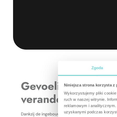
Zgoda
Gevoelig voor
Niniejsza strona korzysta z
Wykorzystujemy pliki cookie 
veranderingen
ruch w naszej witrynie. Inf
reklamowym i analitycznym. 
uzyskanymi podczas korzysta
Dankzij de ingebouwde versnellingssensor onthou