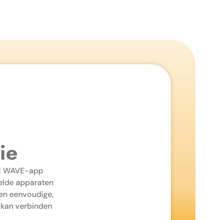
ie
 BE WAVE-app
elde apparaten
een eenvoudige,
 kan verbinden