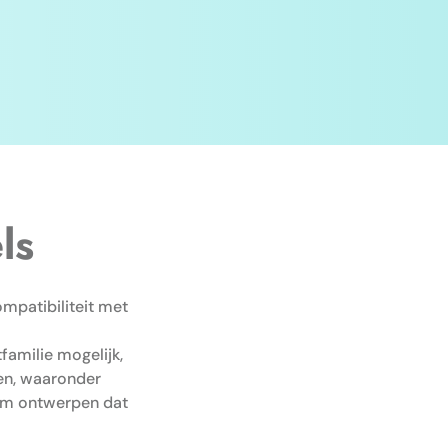
ls
ompatibiliteit met
familie mogelijk,
en, waaronder
eem ontwerpen dat