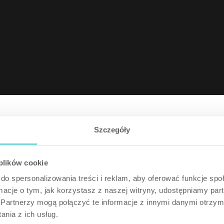
Szczegóły
 plików cookie
do spersonalizowania treści i reklam, aby oferować funkcje sp
ormacje o tym, jak korzystasz z naszej witryny, udostępniamy p
Partnerzy mogą połączyć te informacje z innymi danymi otrzym
nia z ich usług.
dt de Wireless Universal