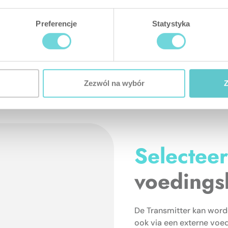
akelen. Zodra een
voorbeeld een kanteling,
Preferencje
Statystyka
ntsnapt aan zijn
Zezwól na wybór
Z
Selectee
voedings
De Transmitter kan worde
ook via een externe voedi