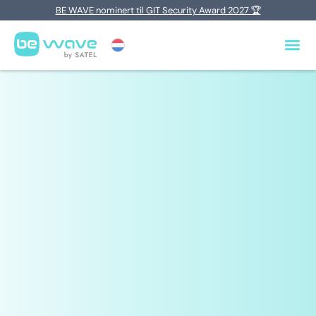
BE WAVE nominert til GIT Security Award 2027 🏆