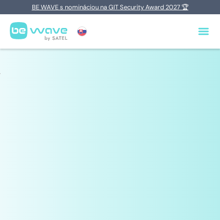
BE WAVE s nomináciou na GIT Security Award 2027 🏆