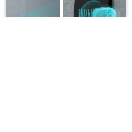
Kompaktný a diskrétny
Smart 2-CH Relay je kompaktné zariadenie, ktoré
možno namontovať kdekoľvek – napríklad na
stenu, strop, podlahu alebo do krytov iných
spotrebičov. Vyberte si pre Vás ideálne miesto
montáže bez toho, aby ste narušili estetiku
interiéru Vašej domácnosti. Spôsob zapustenej
montáže umožňuje bezpečnú inštaláciu zariadenia