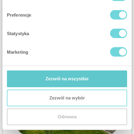
KLASSIK
Preferencje
-SZENARIEN
Statystyka
Marketing
KOMFORT
Zezwól na wszystkie
-SZENARIEN
Zezwól na wybór
Odmowa