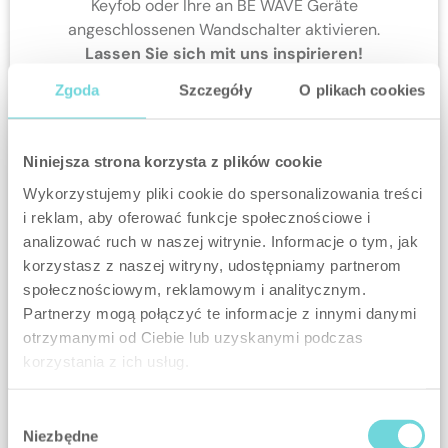
Keyfob oder Ihre an BE WAVE Geräte
angeschlossenen Wandschalter aktivieren.
Lassen Sie sich mit uns inspirieren!
Zgoda
Szczegóły
O plikach cookies
Niniejsza strona korzysta z plików cookie
Wykorzystujemy pliki cookie do spersonalizowania treści
i reklam, aby oferować funkcje społecznościowe i
analizować ruch w naszej witrynie. Informacje o tym, jak
SCHUTZ
korzystasz z naszej witryny, udostępniamy partnerom
społecznościowym, reklamowym i analitycznym.
-SZENARIEN
Partnerzy mogą połączyć te informacje z innymi danymi
otrzymanymi od Ciebie lub uzyskanymi podczas
korzystania z ich usług.
Wybór
Niezbędne
zgody