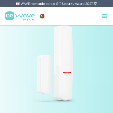
BE WAVE nomeado para o GIT Security Award 2027 🏆