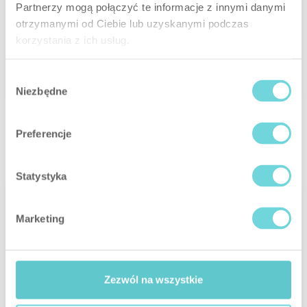
Partnerzy mogą połączyć te informacje z innymi danymi
Smart HUB /
Smart
Smart Plug
Smart 2-CH
Smart HUB Plus
Thermostat
Relay
otrzymanymi od Ciebie lub uzyskanymi podczas
korzystania z ich usług.
Smart Blinds
Smart Button
Wybór
Niezbędne
zgody
Preferencje
Statystyka
Marketing
Zezwól na wszystkie