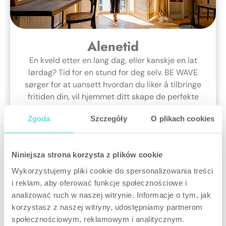
Alenetid
En kveld etter en lang dag, eller kanskje en lat
lørdag? Tid for en stund for deg selv. BE WAVE
sørger for at uansett hvordan du liker å tilbringe
fritiden din, vil hjemmet ditt skape de perfekte
forholdene for det. Oppvarming, klimaanlegg,
Zgoda
Szczegóły
O plikach cookies
belysning, musikk, gardiner, persienner – alt kan
settes opp som en del av «slapp av»-scenariet.
Yoga, en lur, en stund med favorittmusikken eller
Niniejsza strona korzysta z plików cookie
en bok, hekling, hobbyarbeid, film, et bad, samtale
med kjære, matlaging… Det er godt å koble av fra
Wykorzystujemy pliki cookie do spersonalizowania treści
problemene en stund og slappe av. God
i reklam, aby oferować funkcje społecznościowe i
avslapning 🙂
analizować ruch w naszej witrynie. Informacje o tym, jak
korzystasz z naszej witryny, udostępniamy partnerom
społecznościowym, reklamowym i analitycznym.