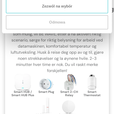
Hjemmekontor/fjernundervisning
Zezwól na wybór
Studerer du hjemme, jobber du eksternt? Mentalt
arbeid og konsentrasjon krever de rette
Odmowa
forholdene. For at dagen din skal være så effektiv
som mulig, vil BE WAVE, etter å ha aktivert riktig
scenario, sørge for riktig belysning for arbeid ved
datamaskinen, komfortabel temperatur og
luftutveksling. Husk å reise deg opp av og til, gjøre
noen strekkøvelser og la øynene hvile. 2-3
minutter hver time er nok. Du vil raskt merke
forskjellen!
Smart HUB /
Smart Plug
Smart 2-CH
Smart
Smart HUB Plus
Relay
Thermostat