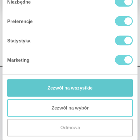
Niezbędne
zgody
Preferencje
Statystyka
Marketing
Zezwól na wszystkie
Zezwól na wybór
❤
Made with
by SATEL
Contacto
Cooperação
Suporte
Configurador
Odmowa
FAQ
Instruções
Folheto do Utilizador