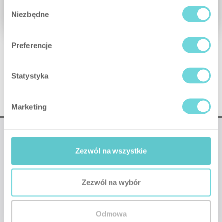
Wybór
Adelante
Niezbędne
zgody
Preferencje
Statystyka
Marketing
Zezwól na wszystkie
Zezwól na wybór
❤
Made with
by SATEL
Contacto
Colaboración
Soporte
Configurador
Odmowa