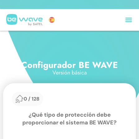
BE WAVE nominado para GIT Security Award 2027 🏆
Configurador BE WAVE
Versión básica
0
/
128
¿Qué tipo de protección debe
proporcionar el sistema BE WAVE?