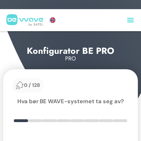
BE WAVE nominert til GIT Security Award 2027 🏆
Konfigurator BE PRO
PRO
0
/
128
Hva bør BE WAVE-systemet ta seg av?