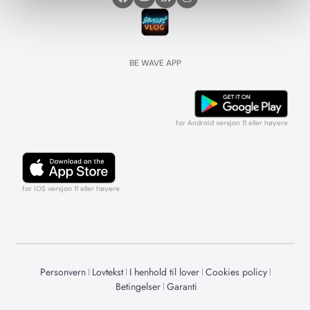
BE WAVE APP
for Android versjon 11 eller høyere
for iOS versjon 11 eller høyere
Personvern
Lovtekst
I henhold til lover
Cookies policy
Betingelser
Garanti