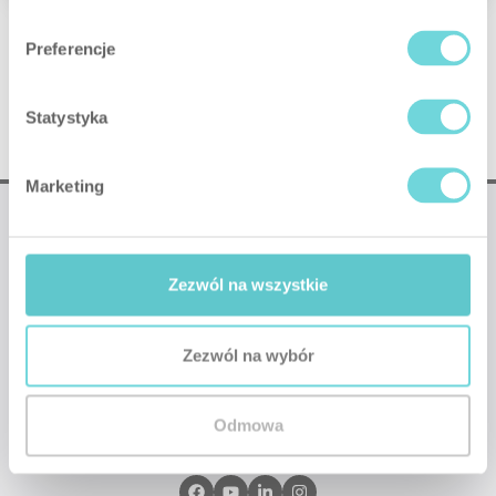
Preferencje
Statystyka
Marketing
Zezwól na wszystkie
❤
Made with
by SATEL
Zezwól na wybór
Kontakt
Samarbeid
Support
Konfigurator
FAQ
Manual
Brosjyre sluttbruker
Odmowa
Brosjyre installatør