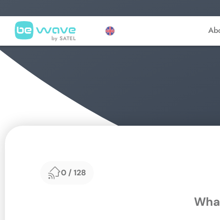
Ab
0
/
128
What