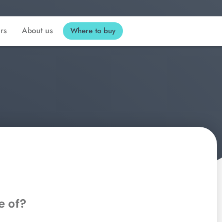
ers
About us
Where to buy
e of?