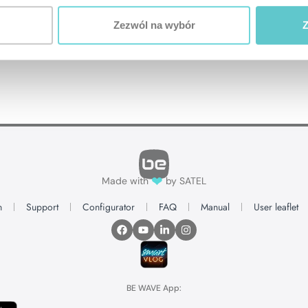
Zezwól na wybór
Z
❤
Made with
by SATEL
n
Support
Configurator
FAQ
Manual
User leaflet
BE WAVE App: