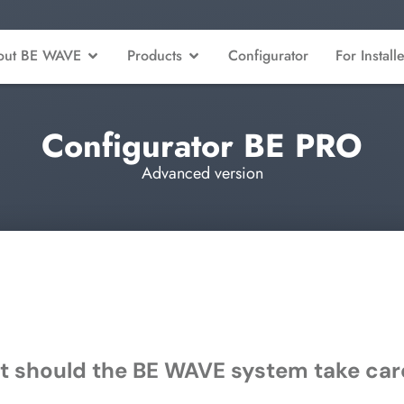
BE WAVE nominated for the GIT Security Award 2027 🏆
out BE WAVE
Products
Configurator
For Install
Configurator BE PRO
Advanced version
 should the BE WAVE system take car