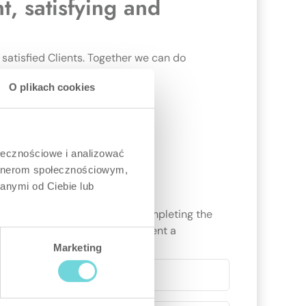
t, satisfying and
 satisfied Clients. Together we can do
O plikach cookies
ołecznościowe i analizować
artnerom społecznościowym,
?
anymi od Ciebie lub
journey. Just contact us by completing the
er all your questions and present a
al.
Marketing