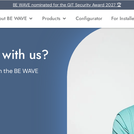
BE WAVE nominated for the GIT Security Award 2027 🏆
out BE WAVE
Products
Configurator
For Install
 with us?
in the BE WAVE