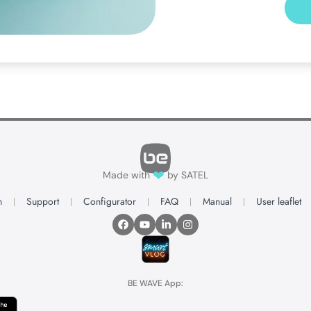
❤
Made with
by SATEL
n
Support
Configurator
FAQ
Manual
User leaflet
BE WAVE App: