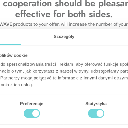
 cooperation should be pleasan
effective for both sides.
 WAVE
products to your offer, will increase the number of your
more.
Szczegóły
 plików cookie
do spersonalizowania treści i reklam, aby oferować funkcje sp
ormacje o tym, jak korzystasz z naszej witryny, udostępniamy p
Where to start
Partnerzy mogą połączyć te informacje z innymi danymi otrzym
nia z ich usług.
It's easy to begin our common 
below form. Our team will answ
dedicated cooperation propos
Preferencje
Statystyka