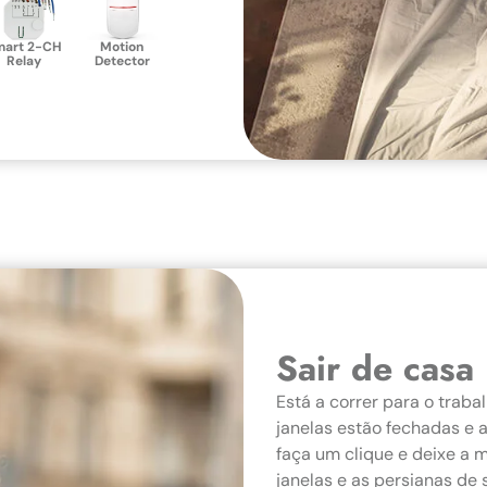
mart 2-CH
Motion
Relay
Detector
Sair de casa
Está a correr para o traba
janelas estão fechadas e 
faça um clique e deixe a 
janelas e as persianas d