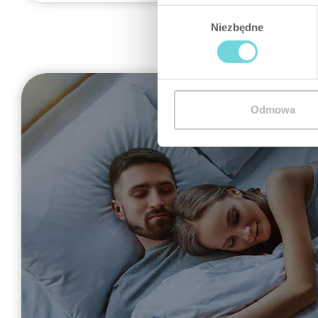
Wybór
Niezbędne
zgody
Odmowa