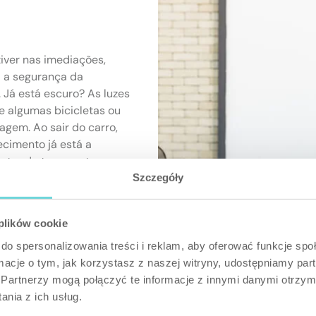
tiver nas imediações,
 a segurança da
 Já está escuro? As luzes
e algumas bicicletas ou
agem. Ao sair do carro,
ecimento já está a
rutar da temperatura
.
Szczegóły
 plików cookie
mart 2-CH
do spersonalizowania treści i reklam, aby oferować funkcje sp
Relay
ormacje o tym, jak korzystasz z naszej witryny, udostępniamy p
Partnerzy mogą połączyć te informacje z innymi danymi otrzym
nia z ich usług.