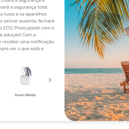
ctivará a segurança a
vará a segurança total.
 luzes e os aparelhos
 estiver ausente, fechará
do ECO. Preocupado com o
ma solução! Com a
e receber uma notificação
mpre ver o que está a
Smart 2-CH Relay
Sma
Smart Blinds