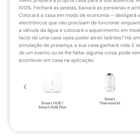
WAVE prepara a própria casa para a sua ausência. A
100%. Fechará as janelas, baixará as persianas e acti
Colocará a casa em modo de economia – desligará as
electrónicos que não precisam de funcionar enquanto
a válvula da água e colocará o aquecimento em mo
facto de uma casa vazia poder atrair ladrões? Há u
simulação de presença, a sua casa ganhará vida. E s
de um evento ou se lhe faltar alguma coisa, pode se
acontecer em casa na aplicação.
Detector
Smart
Smart HUB /
Thermostat
Smart HUB Plus