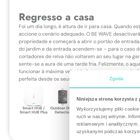
Regresso a casa
Foi um dia longo, é altura de ir para casa. Quando es
accione o cenário adequado. O BE WAVE desactivará
propriedade e começará a abrir o portão de entrada.
do jardim e da entrada acendem-se – para o caso d
cortadores de relva não voltarem ao seu lugar na gar
sente-se a aura de uma tarde fria. Felizmente, o aqu
funcionar à máxima velocidade para que possa desf
perfeita desde os seus primeiros momentos em casa
Zgoda
Niniejsza strona korzysta z
Smart HUB /
Outdoor Dusk
Multipurpose
Smart
S
Wykorzystujemy pliki cookie 
Smart HUB Plus
Detector
Detector
Thermostat
ruch w naszej witrynie. Inf
reklamowym i analitycznym. 
uzyskanymi podczas korzysta