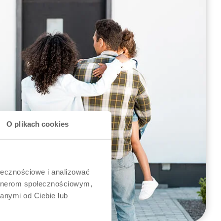
O plikach cookies
ołecznościowe i analizować
artnerom społecznościowym,
anymi od Ciebie lub