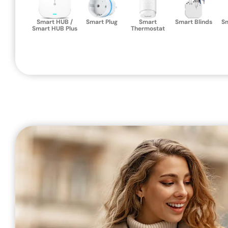
Smart HUB /
Smart Plug
Smart
Smart Blinds
S
Smart HUB Plus
Thermostat