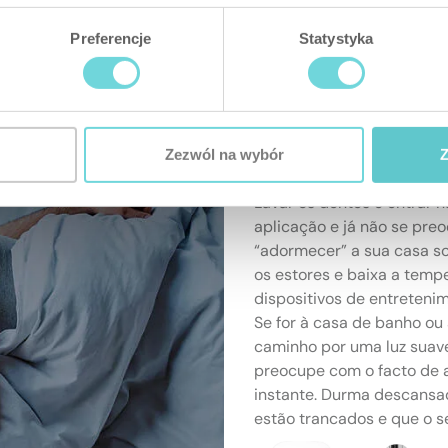
Preferencje
Statystyka
Zezwól na wybór
Z
Bons sonhos
Lavar os dentes e entrar 
aplicação e já não se pr
“adormecer” a sua casa so
os estores e baixa a temp
dispositivos de entreteni
Se for à casa de banho ou
caminho por uma luz suave
preocupe com o facto de a
instante. Durma descansa
estão trancados e que o s