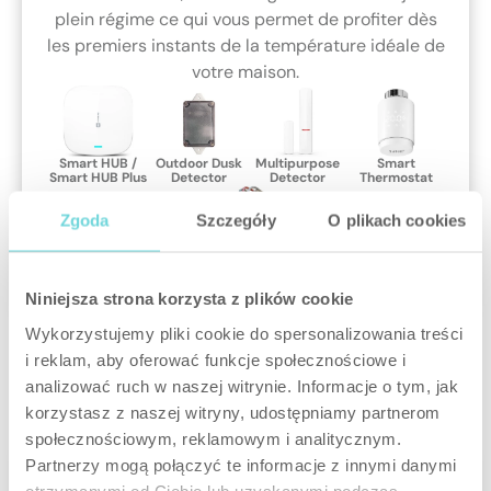
plein régime ce qui vous permet de profiter dès
les premiers instants de la température idéale de
votre maison.
Smart HUB /
Outdoor Dusk
Multipurpose
Smart
Smart HUB Plus
Detector
Detector
Thermostat
Zgoda
Szczegóły
O plikach cookies
Smart 2-CH
Relay
Niniejsza strona korzysta z plików cookie
Wykorzystujemy pliki cookie do spersonalizowania treści
i reklam, aby oferować funkcje społecznościowe i
analizować ruch w naszej witrynie. Informacje o tym, jak
korzystasz z naszej witryny, udostępniamy partnerom
społecznościowym, reklamowym i analitycznym.
Partnerzy mogą połączyć te informacje z innymi danymi
otrzymanymi od Ciebie lub uzyskanymi podczas