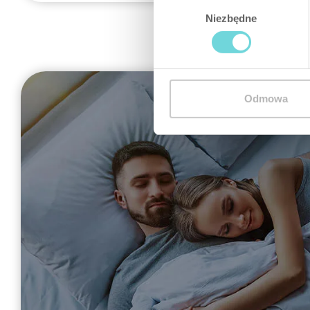
Wybór
Niezbędne
zgody
Odmowa