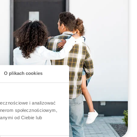
O plikach cookies
ołecznościowe i analizować
artnerom społecznościowym,
anymi od Ciebie lub