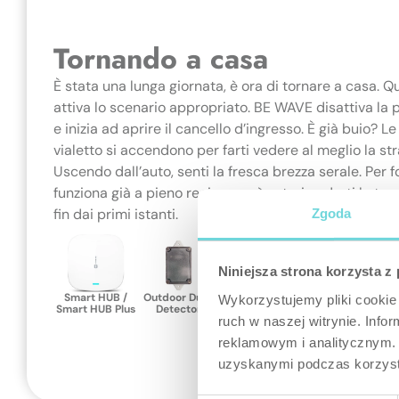
Tornando a casa
È stata una lunga giornata, è ora di tornare a casa. Q
attiva lo scenario appropriato. BE WAVE disattiva la 
e inizia ad aprire il cancello d’ingresso. È già buio? Le
vialetto si accendono per farti vedere al meglio la str
Uscendo dall’auto, senti la fresca brezza serale. Per 
funziona già a pieno regime così potrai goderti la te
fin dai primi istanti.
Zgoda
Niniejsza strona korzysta z
Smart HUB /
Outdoor Dusk
Multipurpose
Smart
S
Wykorzystujemy pliki cookie 
Smart HUB Plus
Detector
Detector
Thermostat
ruch w naszej witrynie. Inf
reklamowym i analitycznym. 
uzyskanymi podczas korzysta