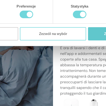
Preferencje
Statystyka
Zezwól na wybór
Z
Sogni d'oro
È ora di lavarsi i denti e d
nell’app e addormentati s
coperte alla tua casa. Speg
abbassa la temperatura per
intrattenimento. Non temere
accompagnerà durante un v
preoccuparti di lasciare l
tranquilli sapendo che il c
proteggendo il tuo giardin