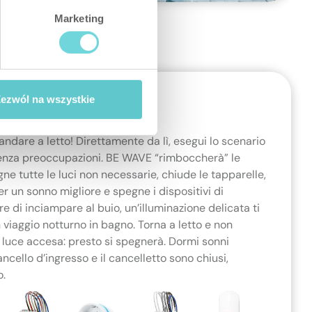
Marketing
ezwól na wszystkie
i andare a letto! Direttamente da lì, esegui lo scenario
enza preoccupazioni. BE WAVE “rimboccherà” le
ne tutte le luci non necessarie, chiude le tapparelle,
 un sonno migliore e spegne i dispositivi di
 di inciampare al buio, un’illuminazione delicata ti
iaggio notturno in bagno. Torna a letto e non
a luce accesa: presto si spegnerà. Dormi sonni
ancello d’ingresso e il cancelletto sono chiusi,
o.