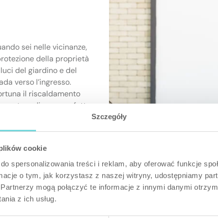
uando sei nelle vicinanze,
protezione della proprietà
 luci del giardino e del
ada verso l’ingresso.
fortuna il riscaldamento
mperatura di casa perfetta
Szczegóły
 plików cookie
mart 2-CH
do spersonalizowania treści i reklam, aby oferować funkcje sp
Relay
ormacje o tym, jak korzystasz z naszej witryny, udostępniamy p
Partnerzy mogą połączyć te informacje z innymi danymi otrzym
nia z ich usług.