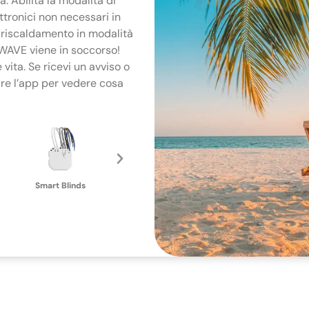
 Abilita la modalità di
ettronici non necessari in
l riscaldamento in modalità
 WAVE viene in soccorso!
vita. Se ricevi un avviso o
re l’app per vedere cosa
Smart 2-CH Relay
Sma
Smart Blinds