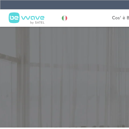
Cos' è 