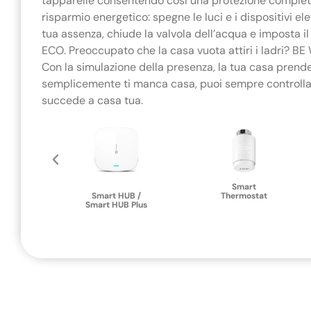
tapparelle consentendo così una protezione completa.
risparmio energetico: spegne le luci e i dispositivi el
tua assenza, chiude la valvola dell’acqua e imposta i
ECO. Preoccupato che la casa vuota attiri i ladri? BE
Con la simulazione della presenza, la tua casa prende 
semplicemente ti manca casa, puoi sempre controlla
succede a casa tua.
Detector
Smart
Smart HUB /
Thermostat
Smart HUB Plus