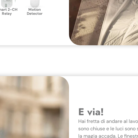
mart 2-CH
Motion
Relay
Detector
E via!
Hai fretta di andare al lav
sono chiuse e le luci sono s
la magia accada. Le finest