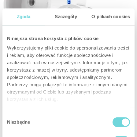
Zgoda
Szczegóły
O plikach cookies
Niniejsza strona korzysta z plików cookie
Wykorzystujemy pliki cookie do spersonalizowania treści
Smart Plug Bestuur, automatiseer, bespaar geld Snelle
i reklam, aby oferować funkcje społecznościowe i
actie – Smart Home in enkele seconden Steek de slimme
analizować ruch w naszej witrynie. Informacje o tym, jak
stekker gewoon in een stopcontact en sluit vervolgens elk
korzystasz z naszej witryny, udostępniamy partnerom
apparaat tot 2.300 watt aan om je huis slim te maken. Of
społecznościowym, reklamowym i analitycznym.
je nu thuis bent of onderweg Met de BE WAVE-app kun je
Partnerzy mogą połączyć te informacje z innymi danymi
vanaf elke locatie ter wereld […]
otrzymanymi od Ciebie lub uzyskanymi podczas
korzystania z ich usług.
Smart 2-CH Relay
Wybór
Niezbędne
zgody