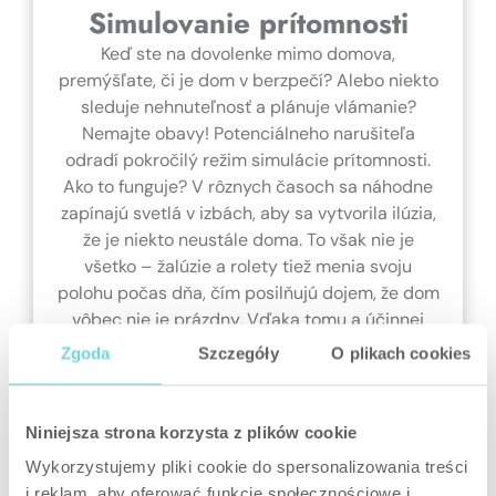
Simulovanie prítomnosti
Keď ste na dovolenke mimo domova,
premýšľate, či je dom v berzpečí? Alebo niekto
sleduje nehnuteľnosť a plánuje vlámanie?
Nemajte obavy! Potenciálneho narušiteľa
odradí pokročilý režim simulácie prítomnosti.
Ako to funguje? V rôznych časoch sa náhodne
zapínajú svetlá v izbách, aby sa vytvorila ilúzia,
že je niekto neustále doma. To však nie je
všetko – žalúzie a rolety tiež menia svoju
polohu počas dňa, čím posilňujú dojem, že dom
vôbec nie je prázdny. Vďaka tomu a účinnej
ochrane systému BE WAVE môžete byť pokojní
Zgoda
Szczegóły
O plikach cookies
🙂
Niniejsza strona korzysta z plików cookie
Smart HUB /
Smart Plug
Smart 2-CH
Wykorzystujemy pliki cookie do spersonalizowania treści
Smart HUB Plus
Relay
i reklam, aby oferować funkcje społecznościowe i