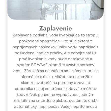
Zaplavenie
Zaplavená podlaha, voda kvapkajúca zo stropu,
poškodené spotrebiče – to sú niektoré z
nepríjemných následkov úniku vody, napríklad z
poškodenej hadice práčky. Ale nebojte sa! Už
prvé kvapkanie vody bude detekované a
systém BE WAVE okamžite uzavrie správny
ventil. Zároveň sa na Vašom smartfóne zobrazia
informácie o úniku. Môžete tak okamžite
skontrolovať príčinu poruchy a zavolať
odborníka na jej odstránenie. Navyše môžete
kedykoľvek pohodlne vypnúť vodu jediným
kliknutím na smartfóne alebo… systém to urobí
automaticky, napr. počas Vašej neprítomnosti