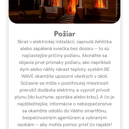
Požiar
Skrat v elektrickej inštalácii, zapnutá žehlička
alebo zapálená sviečka bez dozoru – to sú
najčastejšie príčiny požiaru. Akonáhle sa
objavia prvé príznaky požiaru, ako napríklad
dym alebo náhly nárast teploty, systém BE
WAVE okamžite upozorní všetkých v okolí.
Súčasne sa môže v postihnutej miestnosti
prerušiť dodávka elektriny a vypnúť prívod
plynu (do kuchyne, sporáka alebo krbu). A čo je
najdôležitejšie, informácie o nebezpečenstve
sa okamžite odošlú do Vášho smartfónu,
bezpečnostným agentúram a vybraným
osobám – aby mohla pomoc prísť čo najskôr!