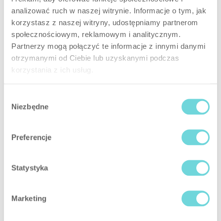
analizować ruch w naszej witrynie. Informacje o tym, jak
korzystasz z naszej witryny, udostępniamy partnerom
Smart Blinds
społecznościowym, reklamowym i analitycznym.
Partnerzy mogą połączyć te informacje z innymi danymi
otrzymanymi od Ciebie lub uzyskanymi podczas
korzystania z ich usług.
Wybór
Niezbędne
zgody
Preferencje
Statystyka
Marketing
Vlámanie