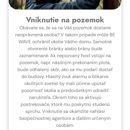
Vniknutie na pozemok
Obávate sa, že sa na Váš pozemok dostane
neoprávnená osoba? V takom prípade môže BE
WAVE ochrániť okolie Vášho domu. Samotné
otvorenie bránky alebo brány bude
zaznamenané. Ak nepozvaný hosť vstúpi na
pozemok, napr. násilným prekonaním plota,
bude odhalený skôr, ako sa mu podarí dostať
do budovy. Hlasitý zvuk alarmu a blikanie
okolitých svetiel by mali účinne upútať
pozornosť okolia a predovšetkým odradiť
narušiteľa. Okrem toho sa aktivujú
postrekovače, ktoré mu poskytnú studenú
sprchu. Vniknutie sa okamžite nahlási
bezpečnostnej agentúre a ďalším určeným
osobám.