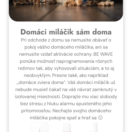
Domáci miláčik sám doma
Pri odchode z domu sa nemusíte obávať o
pokoj vášho domáceho miláčika, ani sa
nemusíte vzdať aktivácie ochrany. BE WAVE
ponúka možnosť naprogramovania rôznych
režimov tak, aby vyhovovali situáciám, a to aj
neobvyklým. Presne také, ako napríklad
„domáce zviera doma“. Váš domáci miláčik už
nebude musieť čakať na váš návrat zamknutý v
izolovanej miestnosti. Doprajte mu viac slobody
bez stresu z hluku alarmu spusteného jeho
prítomnosťou. Nechajte svojho domáceho
miláčika pokojne spať a hrať sa 🙂