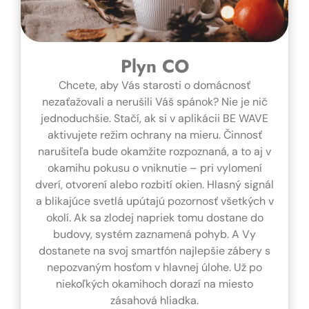
Plyn CO
Chcete, aby Vás starosti o domácnosť
nezaťažovali a nerušili Váš spánok? Nie je nič
jednoduchšie. Stačí, ak si v aplikácii BE WAVE
aktivujete režim ochrany na mieru. Činnosť
narušiteľa bude okamžite rozpoznaná, a to aj v
okamihu pokusu o vniknutie – pri vylomení
dverí, otvorení alebo rozbití okien. Hlasný signál
a blikajúce svetlá upútajú pozornosť všetkých v
okolí. Ak sa zlodej napriek tomu dostane do
budovy, systém zaznamená pohyb. A Vy
dostanete na svoj smartfón najlepšie zábery s
nepozvaným hosťom v hlavnej úlohe. Už po
niekoľkých okamihoch dorazí na miesto
zásahová hliadka.