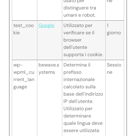
usato per
ne
distinguere tra
umani e robot.
test_coo
Google
Utilizzato per
1
kie
verificare se il
giorno
browser
dell'utente
supporta i cookie.
wp-
bewave.s
Determina il
Sessio
wpml_cu
ystems
prefisso
ne
rrent_lan
internazionale
guage
calcolato sulla
base dell'indirizzo
IP dell'utente.
Utilizzato per
determinare
quale lingua deve
essere utilizzata