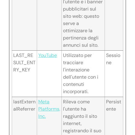
l'utente e i banner
pubblicitari sul
sito web: questo
serve a
ottimizzare la
pertinenza degli
annunci sul sito.
LAST_RE
YouTube
Utilizzato per
Sessio
SULT_ENT
tracciare
ne
RY_KEY
l'interazione
dell'utente con i
contenuti
incorporati.
lastExtern
Meta
Rileva come
Persist
alReferrer
Platforms,
l'utente ha
ente
Inc.
raggiunto il sito
internet,
registrando il suo