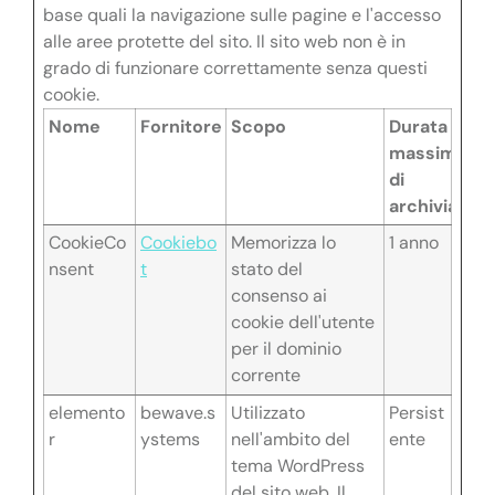
base quali la navigazione sulle pagine e l'accesso
alle aree protette del sito. Il sito web non è in
grado di funzionare correttamente senza questi
cookie.
Nome
Fornitore
Scopo
Durata
massima
di
archiviazion
CookieCo
Cookiebo
Memorizza lo
1 anno
nsent
t
stato del
consenso ai
cookie dell'utente
per il dominio
corrente
elemento
bewave.s
Utilizzato
Persist
r
ystems
nell'ambito del
ente
tema WordPress
del sito web. Il