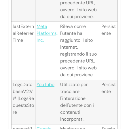
precedente URL,
ovvero il sito web
da cui proviene.
lastExtern
Meta
Rileva come
Persist
alReferrer
Platforms,
l'utente ha
ente
Time
Inc.
raggiunto il sito
internet,
registrando il suo
precedente URL,
ovvero il sito web
da cui proviene.
LogsData
YouTube
Utilizzato per
Persist
baseV2:V
tracciare
ente
#||LogsRe
l'interazione
questsSto
dell'utente con i
re
contenuti
incorporati.
pagead/1
Google
Monitora se
Sessio