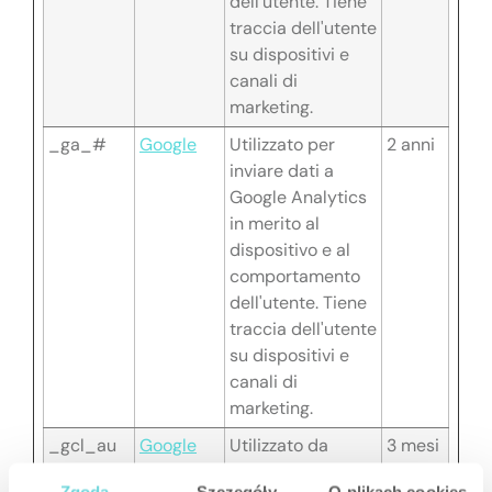
dell'utente. Tiene
traccia dell'utente
su dispositivi e
canali di
marketing.
_ga_#
Google
Utilizzato per
2 anni
inviare dati a
Google Analytics
in merito al
dispositivo e al
comportamento
dell'utente. Tiene
traccia dell'utente
su dispositivi e
canali di
marketing.
_gcl_au
Google
Utilizzato da
3 mesi
Google AdSense
Zgoda
Szczegóły
O plikach cookies