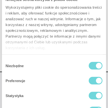
Wykorzystujemy pliki cookie do spersonalizowania treści
i reklam, aby oferować funkcje społecznościowe i
Smart HUB
analizować ruch w naszej witrynie. Informacje o tym, jak
korzystasz z naszej witryny, udostępniamy partnerom
społecznościowym, reklamowym i analitycznym.
Partnerzy mogą połączyć te informacje z innymi danymi
otrzymanymi od Ciebie lub uzyskanymi podczas
korzystania z ich usług.
Smart HUB Plus
Wybór
Niezbędne
zgody
Preferencje
Statystyka
❤
Made with
by SATEL